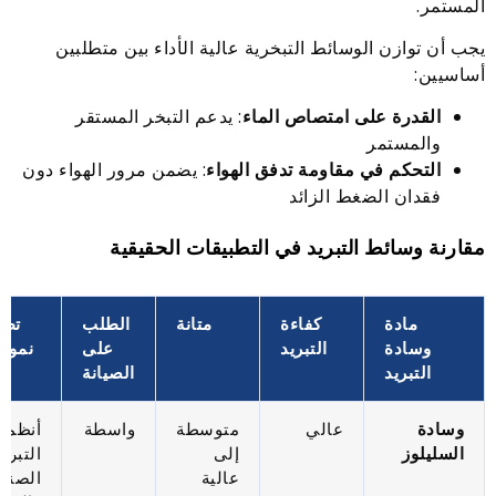
المستمر.
يجب أن توازن الوسائط التبخرية عالية الأداء بين متطلبين
أساسيين:
القدرة على امتصاص الماء
: يدعم التبخر المستقر
والمستمر
التحكم في مقاومة تدفق الهواء
: يضمن مرور الهواء دون
فقدان الضغط الزائد
مقارنة وسائط التبريد في التطبيقات الحقيقية
مادة
كفاءة
متانة
الطلب
تطب
وسادة
التبريد
على
نموذ
التبريد
الصيانة
وسادة
عالي
متوسطة
واسطة
أنظمة
السليلوز
إلى
التبريد
عالية
الصناع