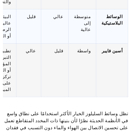
والتجا
الوسائط
متوسطة
عالي
قليل
البيئا
البلاستيكية
إلى
عالية
عالية
الرطو
أو الثق
أسبن فايبر
واسطة
قليل
عالي
تطبيق
التبريد
المؤقت
أو الت
تركز
على
الميزا
تظل وسائط السليلوز الخيار الأكثر استخدامًا على نطاق واسع
في الأنظمة الحديثة نظرًا لأن بنيتها ذات المخدد المتقاطع تعمل
على تحسين الاتصال بين الهواء والماء دون التسبب في فقدان