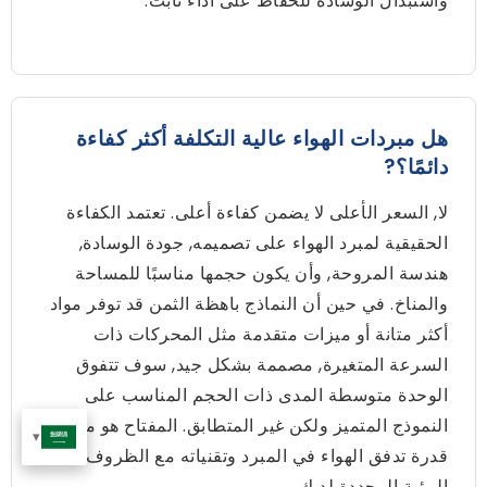
واستبدال الوسادة للحفاظ على أداء ثابت.
هل مبردات الهواء عالية التكلفة أكثر كفاءة
دائمًا؟?
لا, السعر الأعلى لا يضمن كفاءة أعلى. تعتمد الكفاءة
الحقيقية لمبرد الهواء على تصميمه, جودة الوسادة,
هندسة المروحة, وأن يكون حجمها مناسبًا للمساحة
والمناخ. في حين أن النماذج باهظة الثمن قد توفر مواد
أكثر متانة أو ميزات متقدمة مثل المحركات ذات
السرعة المتغيرة, مصممة بشكل جيد, سوف تتفوق
الوحدة متوسطة المدى ذات الحجم المناسب على
النموذج المتميز ولكن غير المتطابق. المفتاح هو مطابقة
قدرة تدفق الهواء في المبرد وتقنياته مع الظروف
البيئية المحددة لديك.