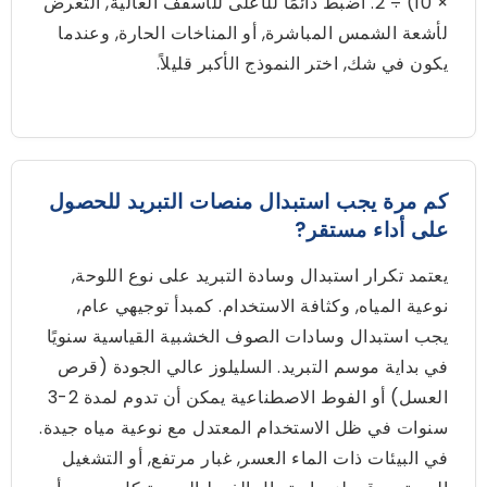
× 10) ÷ 2. اضبط دائمًا للأعلى للأسقف العالية, التعرض
لأشعة الشمس المباشرة, أو المناخات الحارة, وعندما
يكون في شك, اختر النموذج الأكبر قليلاً.
كم مرة يجب استبدال منصات التبريد للحصول
على أداء مستقر?
يعتمد تكرار استبدال وسادة التبريد على نوع اللوحة,
نوعية المياه, وكثافة الاستخدام. كمبدأ توجيهي عام,
يجب استبدال وسادات الصوف الخشبية القياسية سنويًا
في بداية موسم التبريد. السليلوز عالي الجودة (قرص
العسل) أو الفوط الاصطناعية يمكن أن تدوم لمدة 2-3
سنوات في ظل الاستخدام المعتدل مع نوعية مياه جيدة.
في البيئات ذات الماء العسر, غبار مرتفع, أو التشغيل