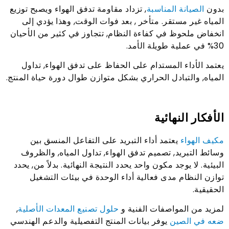
بدون
الصيانة المناسبة
, تزداد مقاومة تدفق الهواء ويصبح توزيع
المياه غير مستقر. متأخر , بعد فوات الوقت, وهذا يؤدي إلى
انخفاض ملحوظ في كفاءة النظام, تتجاوز في كثير من الأحيان
30% في عملية طويلة الأمد.
يعتمد الأداء المستدام على الحفاظ على تدفق الهواء, تداول
المياه, والتبادل الحراري بشكل متوازن طوال دورة حياة المنتج.
الأفكار النهائية
مكيف الهواء
يعتمد أداء التبريد على التفاعل المنسق بين
وسائط التبريد, تصميم تدفق الهواء, تداول المياه, والظروف
البيئية. لا يوجد مكون واحد يحدد النتيجة النهائية. بدلاً من, يحدد
توازن النظام مدى فعالية أداء الوحدة في بيئات التشغيل
الحقيقية.
لمزيد من المواصفات الفنية و
حلول تصنيع المعدات الأصلية
,
ضعه في الصين
يوفر بيانات المنتج التفصيلية والدعم الهندسي