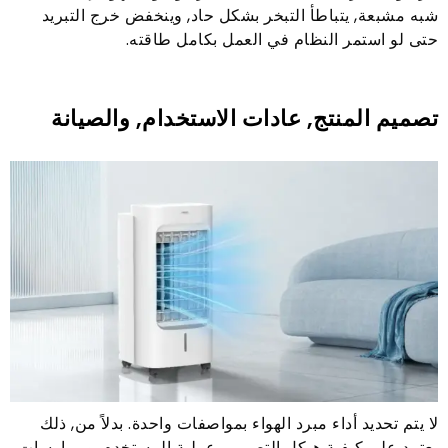
شبه مشبعة, يتباطأ التبخر بشكل حاد, وينخفض ​​خرج التبريد
حتى لو استمر النظام في العمل بكامل طاقته.
تصميم المنتج, عادات الاستخدام, والصيانة
لا يتم تحديد أداء مبرد الهواء بمواصفات واحدة. بدلاً من, ذلك
يعتمد على كيفية هيكل التصميم, عملية المستخدم, وممارسات