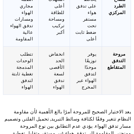
الطرد
على تدفق
أعلى
مجاري
المركزي
هواء
للطاقة
الهواء
مستقر
ومساحة
ومسارات
تحت
تركيب
تدفق الهواء
ضغط ثابت
أكبر
عالية
أعلى
المقاومة
مروحة
يوفر
انخفاض
تتطلب
التدفق
توزيعًا
الحد
الوحدات
المتقاطع
موحدًا
الأقصى
المدمجة
لتدفق
لسعة
تغطية ثابتة
الهواء عبر
تدفق
لتدفق
المخرج
الهواء
الهواء
يعد الاختيار الصحيح للمروحة أمرًا بالغ الأهمية لأن مقاومة
النظام تتغير وفقًا لكثافة وسائط التبريد, تحميل الفلتر, وتصميم
مسار تدفق الهواء. يؤدي عدم التطابق بين نوع المروحة
ومنحنى المقاومة إلى تدفق هواء غير مستقر وتقليل تغطية