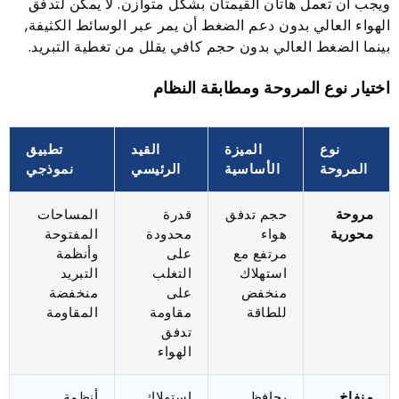
ويجب أن تعمل هاتان القيمتان بشكل متوازن. لا يمكن لتدفق
الهواء العالي بدون دعم الضغط أن يمر عبر الوسائط الكثيفة,
بينما الضغط العالي بدون حجم كافي يقلل من تغطية التبريد.
اختيار نوع المروحة ومطابقة النظام
نوع
الميزة
القيد
تطبيق
المروحة
الأساسية
الرئيسي
نموذجي
مروحة
حجم تدفق
قدرة
المساحات
محورية
هواء
محدودة
المفتوحة
مرتفع مع
على
وأنظمة
استهلاك
التغلب
التبريد
منخفض
على
منخفضة
للطاقة
مقاومة
المقاومة
تدفق
الهواء
منفاخ
يحافظ
استهلاك
أنظمة