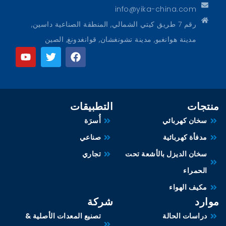
info@yika-china.com
رقم 7 طريق كيتي الشمالي, المنطقة الصناعية داسين,
مدينة هوانغبو, مدينة تشونغشان, قوانغدونغ, الصين
منتجات
التطبيقات
سخان كهربائي
أُسرَة
مدفأة كهربائية
صناعي
سخان الديزل بالأشعة تحت
تجاري
الحمراء
مكيف الهواء
موارد
شركة
دراسات الحالة
تصنيع المعدات الأصلية &