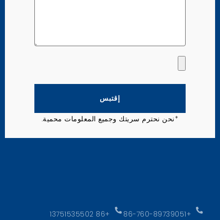
إقتبس
*نحن نحترم سريتك وجميع المعلومات محمية.
+86 13751535502
+86-760-89739051