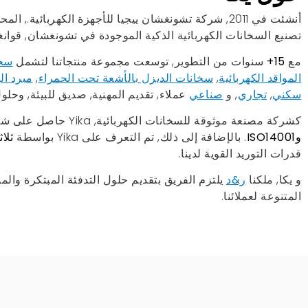
أنشئت في 2011, شركة تشونغشان ييجيا للأجهزة الكهربائي
تصنيع السخانات الكهربائية الذكية الموجودة في تشونغشان, قوانغ
مع
15+
سنوات من التطوير, توسعت مجموعة منتجاتنا لتشمل
سخا
المواقد الكهربائية
,
سخانات الديزل بالأشعة تحت الحمراء
,
مبرد ال
سكني
,
تجاري
, و
صناعي
عملاء, تقديم المهنية, صديق للبيئة, وحلول
كشركة مصنعة موثوقة للسخانات الكهربائية, Yika حاصل على شهادات ل
وISO14001
. بالإضافة إلى ذلك, تم التعرف على Yika بواسطة
ثلاث
قدرات التوريد القوية لدينا.
و يكا, ملكنا
ر&د
يلتزم الفريق بتقديم حلول التدفئة المبتكرة والمو
المتنوعة لعملائنا.