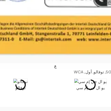
ع
يو ال جي إم سي
توفالو