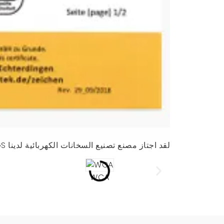
لقد اجتاز مصنع تصنيع السخانات الكهربائية لدينا SGS, توفالو, أول, WCA
WCA