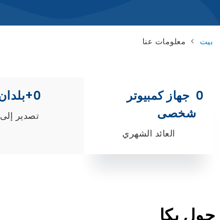
بيت
>
معلومات عنا
0
  جهاز كمبيوتر 
0
+بلدان
شخصى
تصدير إلى
العائد الشهري
حول يكا