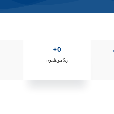
+
0
ر&موظفون