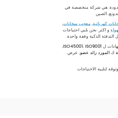
ة., المحدودة. هي شركة متخصصة في
دونغ, الصين.
نات كهربائية
,
معجب
سخانات
,
هواء
و اكثر. نحن نلبي احتياجات
 التدفئة الذكية وقفة واحدة.
,
ISO45001
,
ISO9001
ة
ك
المورد زائد عضو
, عرض
ثوقة لتلبية الاحتياجات