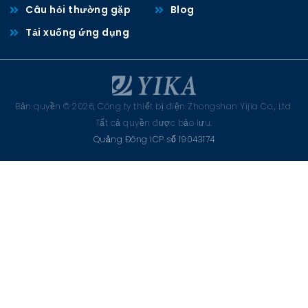
Câu hỏi thường gặp
Blog
Tải xuống ứng dụng
Bản quyền © 2026, Công ty thiết bị điện Zhongshan Yijia Co., Ltd.
Tất cả quyền được bảo lưu.
Quảng Đông ICP số 19043174