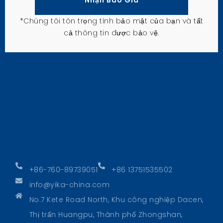
*Chúng tôi tôn trọng tính bảo mật của bạn và tất
cả thông tin được bảo vệ.
+86-760-89739051
+86 13751535502
info@yika-china.com
No.7 Kete Road North, Khu công nghiệp Dacen,
Thị trấn Huangpu, Thành phố Zhongshan,