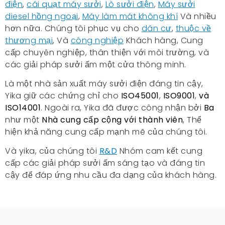
điện
,
cái quạt
máy sưởi
,
Lò sưởi điện
,
Máy sưởi
diesel hồng ngoại
,
Máy làm mát không khí
Và nhiều
hơn nữa. Chúng tôi phục vụ cho
dân cư
,
thuộc về
thương mại
, Và
công nghiệp
Khách hàng, Cung
cấp chuyên nghiệp, thân thiện với môi trường, và
các giải pháp sưởi ấm một cửa thông minh.
Là một nhà sản xuất máy sưởi điện đáng tin cậy,
Yika giữ các chứng chỉ cho
ISO45001
,
ISO9001
,
và
ISO14001
. Ngoài ra, Yika đã được công nhận bởi
Ba
như một
Nhà cung cấp cộng với thành viên
, Thể
hiện khả năng cung cấp mạnh mẽ của chúng tôi.
Và yika, của chúng tôi
R&D
Nhóm cam kết cung
cấp các giải pháp sưởi ấm sáng tạo và đáng tin
cậy để đáp ứng nhu cầu đa dạng của khách hàng.