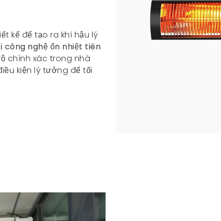
t kế để tạo ra khí hậu lý
bị
công nghệ ổn nhiệt tiên
độ chính xác trong nhà
ều kiện lý tưởng để tối