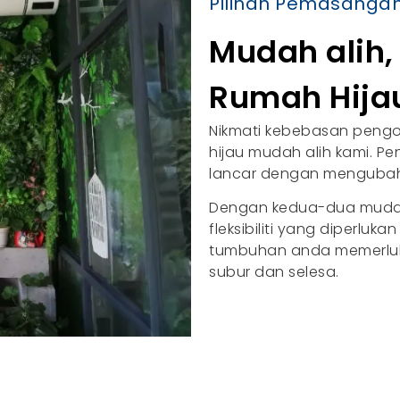
Pilihan Pemasanga
Mudah alih
Rumah Hija
Nikmati kebebasan pen
hijau mudah alih kami. P
lancar dengan mengubah 
Dengan kedua-dua mudah
fleksibiliti yang diperl
tumbuhan anda memerluka
subur dan selesa.