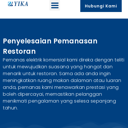
Hubungi Kami
Penyelesaian Pemanasan
Restoran
Pemanas elektrik komersial kami direka dengan teliti
untuk mewujudkan suasana yang hangat dan
menarik untuk restoran. Sama ada anda ingin
meningkatkan ruang makan dalaman atau luaran
anda, pemanas kami menawarkan prestasi yang
boleh dipercayai, memastikan pelanggan
menikmati pengalaman yang selesa sepanjang
tahun.