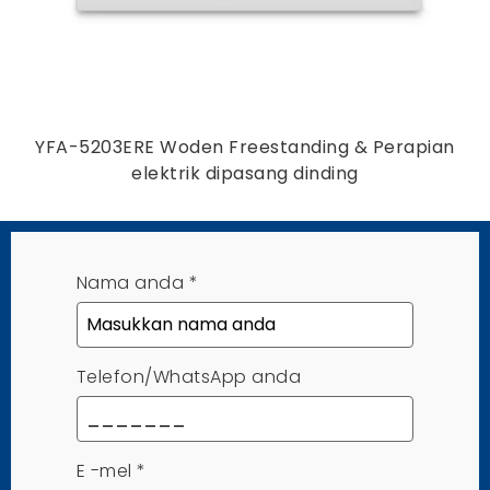
YFA-5203ERE Woden Freestanding & Perapian
elektrik dipasang dinding
Nama anda
*
Telefon/WhatsApp anda
E -mel
*