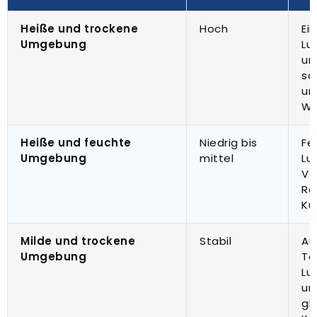
Heiße und trockene
Hoch
Ei
Umgebung
Lu
un
sc
un
Wä
Heiße und feuchte
Niedrig bis
Fe
Umgebung
mittel
Lu
Ve
Re
Kü
Milde und trockene
Stabil
Au
Umgebung
Te
Lu
un
gl