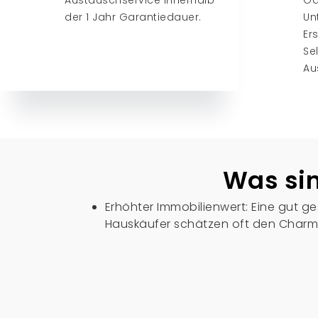
Austauschservice innerhalb
Ga
der 1 Jahr Garantiedauer.
Un
Er
Se
Au
Was sin
Erhöhter Immobilienwert: Eine gut g
Hauskäufer schätzen oft den Charm
das Ihre Immobilie auf dem Immobil
Anpassungsoptionen: Kaminsuiten bi
die Funktionen an ihre Vorlieben an
bei Elektromodellen, Durch die indivi
Bedürfnissen entspricht.