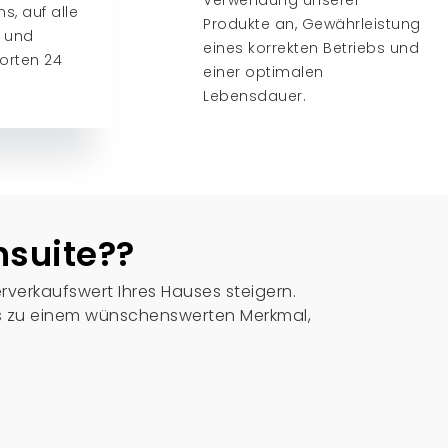
Verwendung unserer
ns, auf alle
Produkte an, Gewährleistung
 und
eines korrekten Betriebs und
orten 24
einer optimalen
Lebensdauer.
nsuite??
verkaufswert Ihres Hauses steigern.
s zu einem wünschenswerten Merkmal,
, So können Hausbesitzer das Design und
in zu einstellbaren Flammeneinstellungen
nitur Ihrem individuellen Stil und Ihren