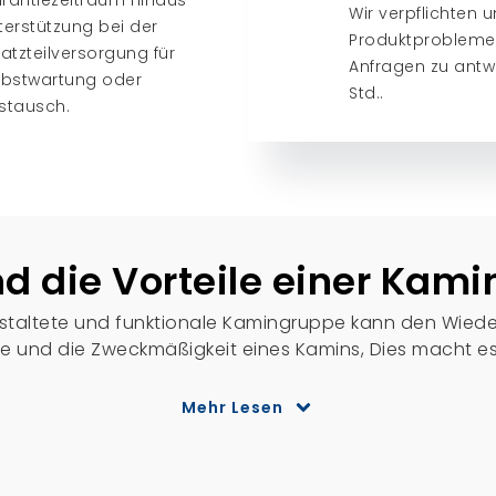
rantiezeitraum hinaus
Wir verpflichten u
terstützung bei der
Produktprobleme
satzteilversorgung für
Anfragen zu antw
lbstwartung oder
Std..
stausch.
d die Vorteile einer Kami
estaltete und funktionale Kamingruppe kann den Wieder
e und die Zweckmäßigkeit eines Kamins, Dies macht e
ienmarkt hervorhebt.
eten eine Reihe von Individualisierungsmöglichkeiten
Mehr Lesen
passen. Von verschiedenen Kaminsimsmaterialien bis h
duelle Anpassung wird sichergestellt, dass Ihre Kamingar