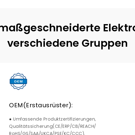
maßgeschneiderte Elektr
verschiedene Gruppen
OEM(Erstausrüster):
● Umfassende Produktzertifizierungen,
Qualitätssicherung(CE/ERP/CB/REACH/
RoHS/GS/SAA/UKCA/PSE/KC/CCC).