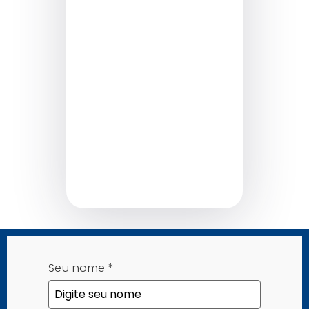
Sab
Seu nome
*