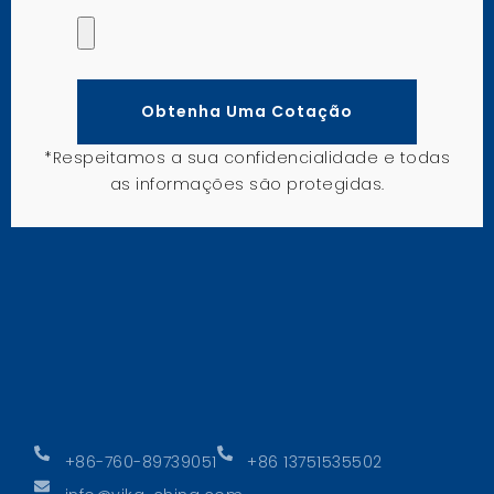
Obtenha Uma Cotação
*Respeitamos a sua confidencialidade e todas
as informações são protegidas.
+86-760-89739051
+86 13751535502