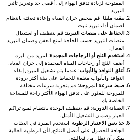
المفتوحة لزيادة تدفق الهواء إلى أقصى حد وتعزيز تأثير
التبريد.
يبقيه مليئا
: قم بفحص خزان المياه وإعادة تعبئته بانتظام
لضمان أداء تبريد ثابت.
الحفاظ على منصات التبريد
: قم بتنظيف أو استبدال
منصات التبريد حسب الحاجة لمنع العفن وضمان التبريد
الفعال.
استخدم الثلج أو الزجاجات المجمدة
: لمزيد من البرد,
أضف الثلج أو زجاجات المياه المجمدة إلى خزان المياه.
أغلق النوافذ والأبواب
: عندما يتم تشغيل المبرد, إبقاء
النوافذ والأبواب مغلقة للحفاظ على بيئة أكثر برودة.
ضبط سرعة المروحة
: قم بتجربة سرعات مختلفة
للمروحة للعثور على تدفق الهواء الأكثر راحة للمساحة
الخاصة بك.
الصيانة الدورية
: قم بتنظيف الوحدة بانتظام لمنع تراكم
الغبار وضمان التشغيل الأمثل.
خذ بعين الاعتبار الرطوبة
: استخدم المبرد في البيئات
الجافة للحصول على أفضل النتائج, لأن الرطوبة العالية
يمكن أن تقلل من فعاليته.