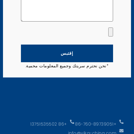
إقتبس
*نحن نحترم سريتك وجميع المعلومات محمية.
+86 13751535502
+86-760-89739051
info@yika-china.com