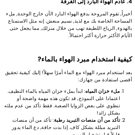
4. عادم الهواء البارد إلى الغرفة
أخيراً, تقوم المروحة بدفع الهواء البارد الآن خارج الوحدة, ملء
المساحة الخاصة بك مع لذيذ, نسيم منعش. إنه مثل الاستمتاع
بالهدوء, الرياح اللطيفة تهب من خلال منزلك, مما يجعل حتى
الأيام الأكثر حرارة أكثر احتمالاً.
كيفية استخدام مبرد الهواء بالماء?
يعد استخدام مبرد الهواء مع الماء أمرًا سهلاً! إليك كيفية تحقيق
أقصى استفادة من جهازك:
ملء خزان المياه
: ابدأ بملء خزان المياه بالماء النظيف.
اعتمادا على النموذج, قد تكون هذه مهمة واضحة أو
تنطوي على بعض الزوايا الصعبة. فقط تأكد من عدم ملئه
بشكل زائد!
تأكد من أن منصات التبريد رطبة
: تأكد من أن منصات
التبريد مبللة بشكل كاف. إذا بدت جافة, دع الماء يدور
قليلاً قبل تشغيل المبرد.