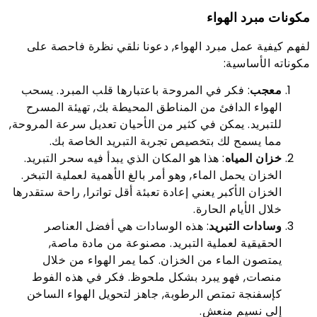
مكونات مبرد الهواء
لفهم كيفية عمل مبرد الهواء, دعونا نلقي نظرة فاحصة على
مكوناته الأساسية:
معجب
: فكر في المروحة باعتبارها قلب المبرد. يسحب
الهواء الدافئ من المناطق المحيطة بك, تهيئة المسرح
للتبريد. يمكن في كثير من الأحيان تعديل سرعة المروحة,
مما يسمح لك بتخصيص تجربة التبريد الخاصة بك.
خزان المياه
: هذا هو المكان الذي يبدأ فيه سحر التبريد.
الخزان يحمل الماء, وهو أمر بالغ الأهمية لعملية التبخر.
الخزان الأكبر يعني إعادة تعبئة أقل تواترا, راحة ستقدرها
خلال الأيام الحارة.
وسادات التبريد
: هذه الوسادات هي أفضل العناصر
الحقيقية لعملية التبريد. مصنوعة من مادة ماصة,
يمتصون الماء من الخزان. كما يمر الهواء من خلال
منصات, فهو يبرد بشكل ملحوظ. فكر في هذه الفوط
كإسفنجة تمتص الرطوبة, جاهز لتحويل الهواء الساخن
إلى نسيم منعش.