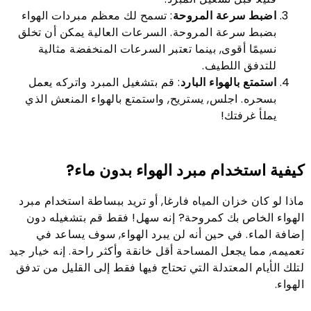
اضبط سرعة المروحة
: تسمح لك معظم مبردات الهواء
بضبط سرعة المروحة. السرعات العالية يمكن أن تخلق
نسيمًا أقوى, بينما تعتبر السرعات المنخفضة مثالية
للتدفق اللطيف.
استمتع بالهواء البارد
: قم بتشغيل المبرد واتركه يعمل
بسحره. اجلس, يستريح, واستمتع بالهواء المنعش الذي
يملأ غرفتك!
كيفية استخدام مبرد الهواء بدون ماء?
ماذا لو كان خزان المياه فارغا, أو تريد ببساطة استخدام مبرد
الهواء الخاص بك كمروحة? إنه سهل! فقط قم بتشغيله دون
إضافة الماء. في حين أنه لن يبرد الهواء, سوف يساعد في
تعميمه, مما يجعل المساحة أقل خانقة وأكثر راحة. إنه خيار جيد
لتلك الأيام المعتدلة التي تحتاج فيها فقط إلى القليل من تدفق
الهواء.