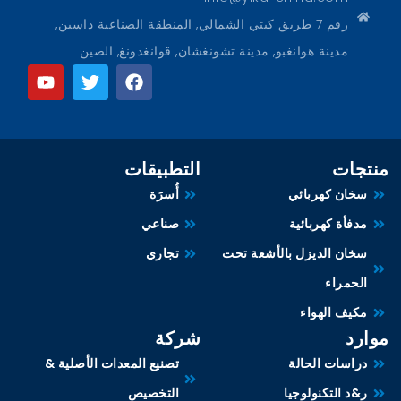
رقم 7 طريق كيتي الشمالي, المنطقة الصناعية داسين,
مدينة هوانغبو, مدينة تشونغشان, قوانغدونغ, الصين
منتجات
التطبيقات
سخان كهربائي
أُسرَة
مدفأة كهربائية
صناعي
سخان الديزل بالأشعة تحت
تجاري
الحمراء
مكيف الهواء
موارد
شركة
دراسات الحالة
تصنيع المعدات الأصلية &
ر&د التكنولوجيا
التخصيص