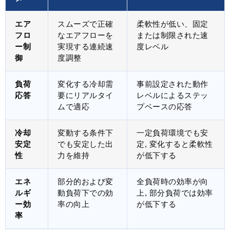
エア
スムーズで正確
柔軟性が低い、固定
フロ
なエアフローを
または制限された速
ー制
実現する連続速
度レベル
御
度調整
負荷
変化する冷却需
事前設定された動作
応答
要にリアルタイ
レベルによるステッ
ムで適応
プベースの応答
冷却
変動する条件下
一定負荷環境でも安
安定
でも安定した出
定, 変化すると柔軟性
性
力を維持
が低下する
エネ
部分的および変
全負荷時の効率が向
ルギ
動負荷下での効
上, 部分負荷では効率
ー効
率の向上
が低下する
率