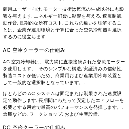
商用ユーザー向け, モーター技術は気流の生成以外にも影
響を与えます. エネルギー消費に影響を与える, 速度制御,
動作音, 長期的な所有コスト. これらの違いを理解するこ
とは、企業が運用環境と予算に合った空気冷却器を選択
するのに役立ちます.
AC 空冷クーラーの仕組み
AC 空気冷却器は、電力網に直接接続された交流モーター
を使用します。. そのシンプルな構造, 実証済みの信頼性,
製造コストが低いため、商業用および産業用冷却装置と
して一般的な選択肢となっています。.
ほとんどの AC システムは固定または制限された速度設
定で動作します. 長期間にわたって安定したエアフローを
必要とする用途で最高のパフォーマンスを発揮します。,
倉庫などの, ワークショップ, および生産設備.
DC 空冷クーラーの仕組み