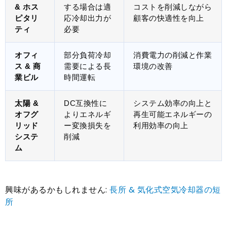
& ホス
する場合は適
コストを削減しながら
ピタリ
応冷却出力が
顧客の快適性を向上
ティ
必要
オフィ
部分負荷冷却
消費電力の削減と作業
ス & 商
需要による長
環境の改善
業ビル
時間運転
太陽 &
DC互換性に
システム効率の向上と
オフグ
よりエネルギ
再生可能エネルギーの
リッド
ー変換損失を
利用効率の向上
システ
削減
ム
興味があるかもしれません:
長所 & 気化式空気冷却器の短
所