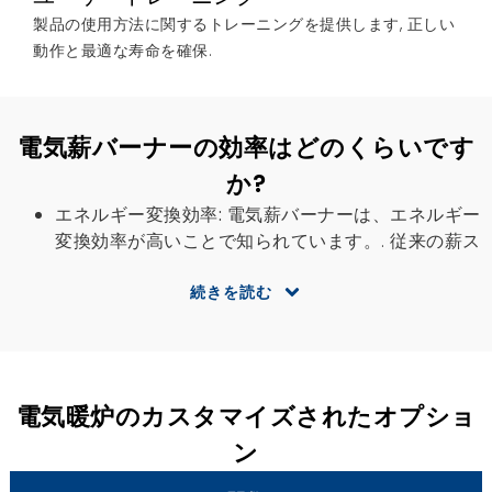
製品の使用方法に関するトレーニングを提供します, 正しい
動作と最適な寿命を確保.
電気薪バーナーの効率はどのくらいです
か?
エネルギー変換効率:
電気薪バーナーは、エネルギー
変換効率が高いことで知られています。. 従来の薪ス
トーブとは異なり、煙突から熱を逃がします。, 電気
薪バーナーは電気を直接熱に変換します, 最小限のエ
続きを読む
ネルギーの浪費を確保します. これにより、空間を暖
房するための電力がより効率的に使用されます。.
調節可能な熱設定:
電気薪バーナーの効率に貢献する
注目すべき機能の 1 つは、調整可能な熱設定を提供
電気暖炉のカスタマイズされたオプショ
する機能です。. この柔軟性により、必要以上の熱を
ン
生成してエネルギーが無駄にならないようにしま
す。.