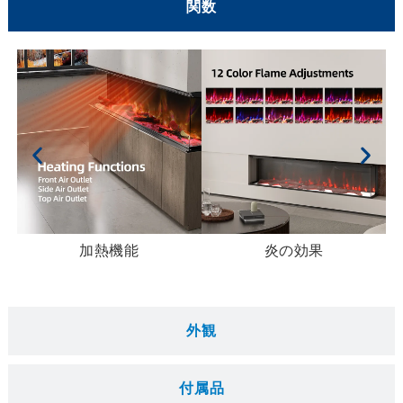
関数
サーモスタット制御:
当社の電気薪バーナーにはサー
モスタット制御が装備されています, 正確な温度調節
が可能. これらの制御は、熱出力を自動的に調整する
ことで室内の温度を一定に維持します。. 結果とし
て, エネルギー消費が最適化される, 無駄な電力を使
わずに快適な環境を実現します。.
熱を使わないリアルな炎の効果:
当社の電気薪バーナ
ーは炎のみの設定を備えています, 熱を発生させずに
炎のゆらめきの臨場感を楽しめます。. このオプショ
ンは、暖房が必要ない穏やかな天候時に特に有益で
す。, 不必要なエネルギーを消費することなく、一年
中美しい魅力を提供します.
加熱機能
炎の効果
煙突からの熱損失なし:
従来の薪バーナーとは異な
り、, 電気式は換気のために煙突に依存しません。.
これにより、従来のストーブのセットアップに伴う
外観
熱損失が排除されます。, 発生した暖かさを室内に確
実に保つ, より効率的かつ効果的な加熱プロセスに貢
献します.
付属品