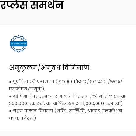
यरप्लेस समर्थन
अनुकूलन/अनुबंध विनिर्माण:
● पूर्ण फ़ैक्टरी प्रमाणपत्र (ISO9001/BSCI/ISO14001/WCA/
एसजीएस/टीयूवी).
● बड़े पैमाने पर उत्पादन संभालने में सक्षम (की मासिक क्षमता
200,000
इकाइयां, का वार्षिक उत्पादन
1,000,000
इकाइयां).
● गहन कस्टम विकल्प (शक्ति, उपस्थिति, आकार, इंस्टालेशन,
कार्य, वगैरह।).