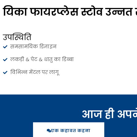
यिका फायरप्लेस स्टोव उन्नत 
उपस्थिति
समसामयिक डिज़ाइन
लकड़ी & पेट & धातु का डिब्बा
विभिन्न मेंटल पर लागू
आज ही अपने प्
एक कहावत कहना