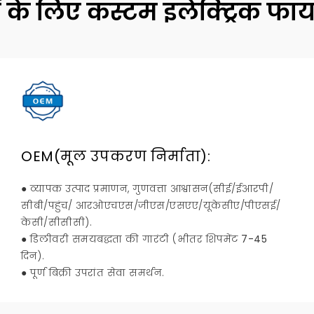
ं के लिए कस्टम इलेक्ट्रिक फा
OEM(मूल उपकरण निर्माता):
● व्यापक उत्पाद प्रमाणन, गुणवत्ता आश्वासन(सीई/ईआरपी/
सीबी/पहुंच/ आरओएचएस/जीएस/एसएए/यूकेसीए/पीएसई/
केसी/सीसीसी).
● डिलीवरी समयबद्धता की गारंटी (भीतर शिपमेंट
7-45
दिन).
● पूर्ण बिक्री उपरांत सेवा समर्थन.