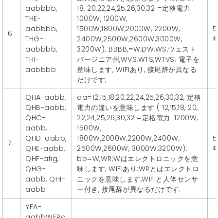
aabbbb,
18, 20,22,24,25,26,30,32 =定格電力:
THE-
1000W, 1200W,
aabbbb,
1500W,1800W,2000W, 2200W,
5
6
THG-
2400W,2500W,2600W,3000W,
aabbbb,
3200W); BBBB,=W,DW,WS,ウェスト
THI-
バージニア州,WVS,WTS,WTVS; 電子を
aabbbb
意味します, WIFIあり, 接尾辞が異なる
だけです;
QHA-aabb,
aa=12,15,18,20,22,24,25,26,30,32, 定格
QHB-aabb,
電力の違いを意味します ( 12,15,18, 20,
QHC-
22,24,25,26,30,32 =定格電力: 1200W,
aabb,
1500W,
QHD-aabb,
1800W,2000W,2200W,2400W,
5
7
QHE-aabb,
2500W,2600W, 3000W,3200W);
QHF-afig,
bb=W,WR;Wはエレクトロニックを意
QHG-
味します, WIFIあり;WRとはエレクトロ
aabb, QHI-
ニックを意味します,WIFIと人体センサ
aabb
ー付き, 接尾辞が異なるだけです;
YFA-
aabbWERc,