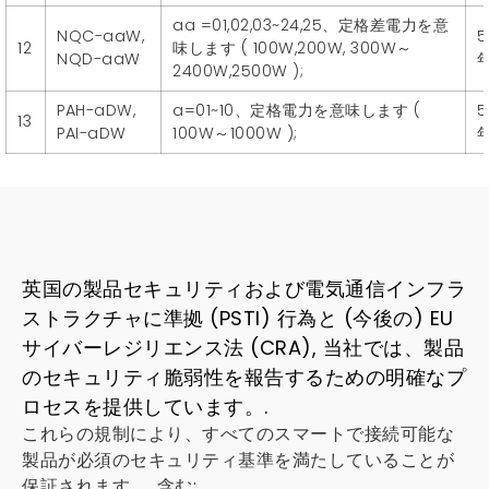
aa =01,02,03~24,25、定格差電力を意
NQC-aaW,
5
12
味します ( 100W,200W, 300W～
NQD-aaW
2400W,2500W );
PAH-aDW,
a=01~10、定格電力を意味します (
5
13
PAI-aDW
100W～1000W );
英国の製品セキュリティおよび電気通信インフラ
ストラクチャに準拠 (PSTI) 行為と (今後の) EU
サイバーレジリエンス法 (CRA), 当社では、製品
のセキュリティ脆弱性を報告するための明確なプ
ロセスを提供しています。.
これらの規制により、すべてのスマートで接続可能な
製品が必須のセキュリティ基準を満たしていることが
保証されます。, 含む: