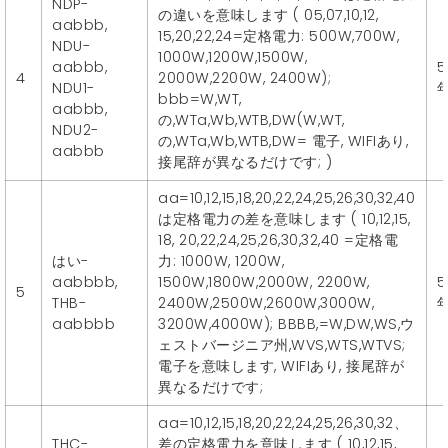
NDP-
の違いを意味します ( 05,07,10,12,
aabbb,
15,20,22,24=定格電力: 500W,700W,
NDU-
1000W,1200W,1500W,
aabbb,
5
4
2000W,2200W, 2400W);
NDU1-
bbb=W,WT,
aabbb,
の,WTa,Wb,WTB,DW(W,WT,
NDU2-
の,WTa,Wb,WTB,DW= 電子, WIFIあり,
aabbb
接尾辞が異なるだけです; )
aa=10,12,15,18,20,22,24,25,26,30,32,40
は定格電力の差を意味します ( 10,12,15,
18, 20,22,24,25,26,30,32,40 =定格電
はい-
力: 1000W, 1200W,
aabbbb,
1500W,1800W,2000W, 2200W,
5
5
THB-
2400W,2500W,2600W,3000W,
aabbbb
3200W,4000W); BBBB,=W,DW,WS,ウ
ェストバージニア州,WVS,WTS,WTVS;
電子を意味します, WIFIあり, 接尾辞が
異なるだけです;
aa=10,12,15,18,20,22,24,25,26,30,32、
THC-
差の定格電力を意味します ( 10,12,15,