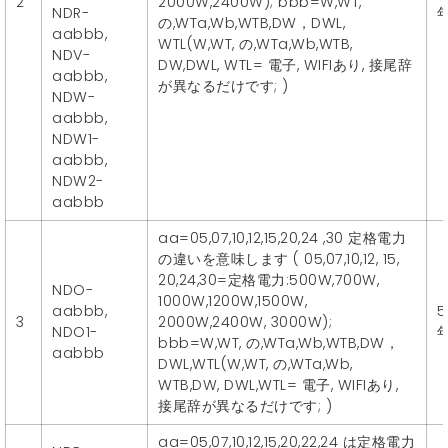
2
2000W,2400W); bbb=W,WT,
NDR-
の,WTa,Wb,WTB,DW，DWL,
aabbb,
WTL(W,WT, の,WTa,Wb,WTB,
NDV-
DW,DWL, WTL= 電子, WIFIあり, 接尾辞
aabbb,
が異なるだけです; )
NDW-
aabbb,
NDW1-
aabbb,
NDW2-
aabbb
aa=05,07,10,12,15,20,24 ,30 定格電力
の違いを意味します ( 05,07,10,12, 15,
20,24,30=定格電力:500W,700W,
NDO-
1000W,1200W,1500W,
aabbb,
5
3
2000W,2400W, 3000W);
NDO1-
bbb=W,WT, の,WTa,Wb,WTB,DW，
aabbb
DWL,WTL(W,WT, の,WTa,Wb,
WTB,DW, DWL,WTL= 電子, WIFIあり,
接尾辞が異なるだけです; )
aa=05,07,10,12,15,20,22,24 は定格電力