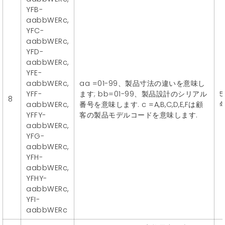
YFB-
aabbWERc,
YFC-
aabbWERc,
YFD-
aabbWERc,
YFE-
aabbWERc,
aa =01-99、製品寸法の違いを意味し
YFF-
ます; bb=01-99、製品設計のシリアル
5
8
aabbWERc,
番号を意味します. c =A,B,C,D,E,Fは顧
YFFY-
客の製品モデルコードを意味します.
aabbWERc,
YFG-
aabbWERc,
YFH-
aabbWERc,
YFHY-
aabbWERc,
YFI-
aabbWERc