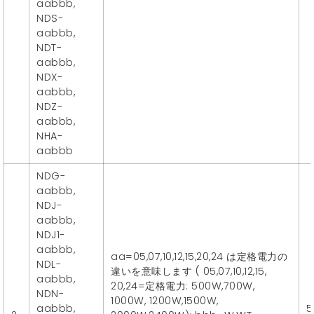
aabbb,
NDS-
aabbb,
NDT-
aabbb,
NDX-
aabbb,
NDZ-
aabbb,
NHA-
aabbb
NDG-
aabbb,
NDJ-
aabbb,
NDJ1-
aabbb,
aa=05,07,10,12,15,20,24 は定格電力の
NDL-
違いを意味します ( 05,07,10,12,15,
aabbb,
20,24=定格電力: 500W,700W,
NDN-
1000W, 1200W,1500W,
aabbb,
5