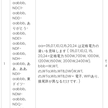
aabbb,
NDC1-
aabbb,
NDD-
aabbb, あ
りがとう-
aabbb,
NDE1-
aabbb,
aa=05,07,10,12,15,20,24 は定格電力の
NDF-
違いを意味します ( 05,07,10,12, 15,
aabbb,
20,24=定格電力:500W,700W, 1000W,
NDH-
1200W,1500W, 2000W,2400W);
5
1
aabbb, あ
bbb=W,WT,
あ、ああ,
の,WTa,Wb,WTB,DW(W,WT,
NDI1-
の,WTa,Wb,WTB,DW= 電子, WIFIあり,
aabbb, 東
接尾辞が異なるだけです; )
ドイツ-
aabbb,
NDM-
aabbb,
NDQ-