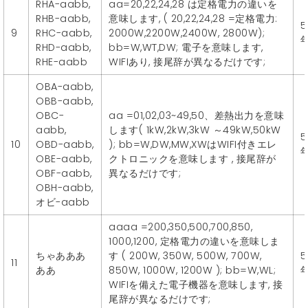
RHA-aabb,
aa=20,22,24,28 は定格電力の違いを
RHB-aabb,
意味します, ( 20,22,24,28 =定格電力:
5
9
RHC-aabb,
2000W,2200W,2400W, 2800W);
RHD-aabb,
bb=W,WT,DW; 電子を意味します,
RHE-aabb
WIFIあり, 接尾辞が異なるだけです;
OBA-aabb,
OBB-aabb,
OBC-
aa =01,02,03~49,50、差熱出力を意味
aabb,
します( 1kW,2kW,3kW ～49kW,50kW
5
10
OBD-aabb,
); bb=W,DW,MW,XWはWIFI付きエレ
OBE-aabb,
クトロニックを意味します , 接尾辞が
OBF-aabb,
異なるだけです;
OBH-aabb,
オビ-aabb
aaaa =200,350,500,700,850,
1000,1200, 定格電力の違いを意味しま
ちゃあああ
す ( 200W, 350W, 500W, 700W,
5
11
ああ
850W, 1000W, 1200W ); bb=W,WL;
WIFIを備えた電子機器を意味します, 接
尾辞が異なるだけです;