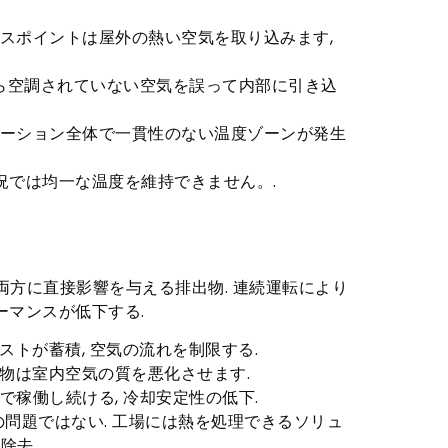
セスポイントは屋外の熱い空気を取り込みます,
間から空調されていない空気を誤って内部に引き込
テーション全体で一貫性のない温度ゾーンが発生
状況では均一な温度を維持できません。.
方に直接影響を与える排出物. 連続運転により
ーマンスが低下する.
ミストが蓄積, 空気の流れを制限する.
残留物は室内空気の質を悪化させます.
で稼働し続ける, 冷却安定性の低下.
けの問題ではない. 工場には熱を処理できるソリュ
除去.