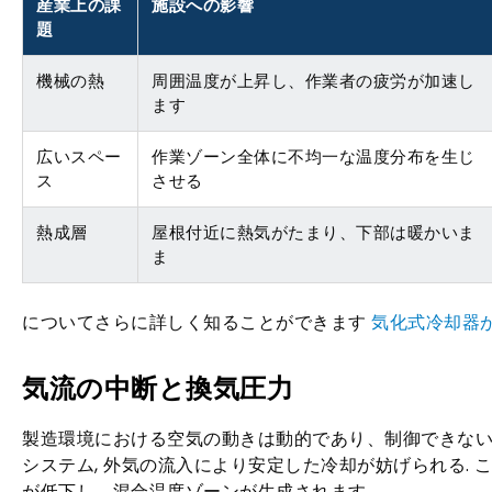
産業上の課
施設への影響
題
機械の熱
周囲温度が上昇し、作業者の疲労が加速し
ます
広いスペー
作業ゾーン全体に不均一な温度分布を生じ
ス
させる
熱成層
屋根付近に熱気がたまり、下部は暖かいま
ま
についてさらに詳しく知ることができます
気化式冷却器
気流の中断と換気圧力
製造環境における空気の動きは動的であり、制御できないこ
システム, 外気の流入により安定した冷却が妨げられる. 
が低下し、混合温度ゾーンが生成されます。.