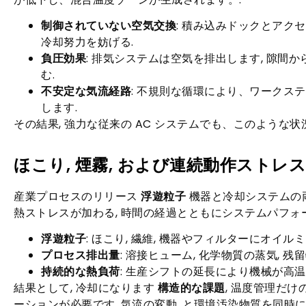
制御されていない空気交換
: 積み込みドックとアク
冷却努力を妨げる.
負圧効果
: 排気システムは空気を排出します, 隙
む.
不安定な気流経路
: 不規則な循環により、ワークス
します.
その結果, 強力な従来の AC システムでも、このような
ほこり, 煙霧, および連続動作ストレス
産業プロセスのリリース
浮遊粒子
機器と冷却システムの両
熱ストレスが加わる, 時間の経過とともにシステムパフォ
浮遊粒子
: ほこり, 繊維, 機器やフィルターにオイル
プロセス排出量
: 溶接ヒューム, 化学物質の蒸気, 
持続的な熱負荷
: 生産シフトの延長により機械が高温
結果として, 冷却になります
構造的な課題
, 温度管理だ
ーションが必要です, 気流の変動, と環境汚染物質を同時に