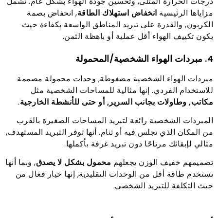
درجات الحرارة المثلى, وتحسين جودة الهواء بشكل عام. تشمل
مزاياها الرئيسية
انخفاض استهلاك الطاقة
, انخفاض بصمة
الكربون, والقدرة على تبريد المناطق الواسعة بكفاءة حيث
يكون تكييف الهواء أقل عملية أو باهظة الثمن.
4. مبردات الهواء الشخصية/المحمولة
مبردات الهواء الشخصية مضغوطة, وحدات محمولة مصممة
للاستخدام الفردي. إنها مثالية للمساحات الشخصية مثل
مكاتب, وطاولات بجانب السرير, أو حتى للأنشطة الخارجية
.
المبردات الشخصية رائعة لتبريد المساحات الصغيرة بالقرب
من المكان الذي تجلس فيه أو تنام. أنها توفر التبريد المستهدف,
مثالي لإبقائك مرتاحًا دون تبريد غرفة بأكملها.
تصميمهم خفيف الوزن يجعلهم
محمول بشكل لا يصدق
, وبما أنها
تستخدم طاقة أقل من الوحدات التقليدية, إنها خيار فعال من
حيث التكلفة للتبريد الشخصي.