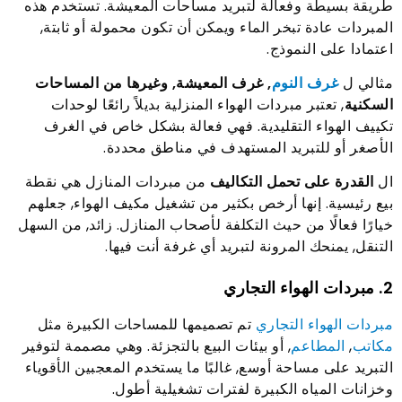
طريقة بسيطة وفعالة لتبريد مساحات المعيشة. تستخدم هذه
المبردات عادة تبخر الماء ويمكن أن تكون محمولة أو ثابتة,
اعتمادا على النموذج.
مثالي ل
غرف النوم
, غرف المعيشة, وغيرها من المساحات
السكنية
, تعتبر مبردات الهواء المنزلية بديلاً رائعًا لوحدات
تكييف الهواء التقليدية. فهي فعالة بشكل خاص في الغرف
الأصغر أو للتبريد المستهدف في مناطق محددة.
ال
القدرة على تحمل التكاليف
من مبردات المنازل هي نقطة
بيع رئيسية. إنها أرخص بكثير من تشغيل مكيف الهواء, جعلهم
خيارًا فعالًا من حيث التكلفة لأصحاب المنازل. زائد, من السهل
التنقل, يمنحك المرونة لتبريد أي غرفة أنت فيها.
2. مبردات الهواء التجاري
مبردات الهواء التجاري
تم تصميمها للمساحات الكبيرة مثل
مكاتب
,
المطاعم
, أو بيئات البيع بالتجزئة. وهي مصممة لتوفير
التبريد على مساحة أوسع, غالبًا ما يستخدم المعجبين الأقوياء
وخزانات المياه الكبيرة لفترات تشغيلية أطول.