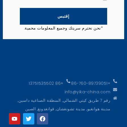
إقتبس
*نحن نحترم سريتك وجميع المعلومات محمية.
+86 13751535502
+86-760-89739051
info@yika-china.com
رقم 7 طريق كيتي الشمالي, المنطقة الصناعية داسين,
مدينة هوانغبو, مدينة تشونغشان, قوانغدونغ, الصين