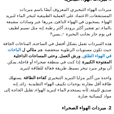
مبردات الهواء التبخيري, المعروف أيضًا باسم مبردات
المستنقعات, الاعتماد على العملية الطبيعية لتبخر الماء لتبريد
الهواء. يسحبون في الهواء الدافئ, مررها عبر وسادات مشبعة
بالماء, ثم تفجير أكثر برودة, أكثر رطبة. إنه مثل نسيم لطيف
في يوم حار بجانب البحيرة -, يمين?
هذه المبردات تعمل بشكل أفضل في الساخنة, المناخات الجافة
حيث تكون مستويات الرطوبة منخفضة. هم
مثالي ل
الباحات
في الهواء الطلق
, ورش العمل, وحتى المساحات الداخلية
المفتوحة الكبيرة
. إذا كنت في منطقة صحراء أو قاحلة, يمكن
أن يوفر مبرد تبخر بسيط, طريقة فعالة للطاقة لتبريد.
واحدة من أكبر مزايا التبريد التبخيري
كفاءة الطاقة
. يستهلك
طاقة أقل مقارنة بوحدات تكييف الهواء التقليدية. زائد, إنه
صديق للبيئة, لأنه يستخدم الماء لتبريد الهواء, تقليل الحاجة إلى
مواد كيميائية ضارة.
2. مبردات الهواء الصحراء