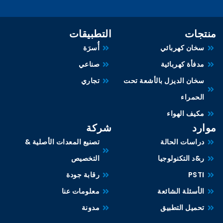
منتجات
التطبيقات
سخان كهربائي
أُسرَة
مدفأة كهربائية
صناعي
سخان الديزل بالأشعة تحت
تجاري
الحمراء
مكيف الهواء
موارد
شركة
دراسات الحالة
تصنيع المعدات الأصلية &
ر&د التكنولوجيا
التخصيص
PSTI
رقابة جودة
الأسئلة الشائعة
معلومات عنا
تحميل التطبيق
مدونة