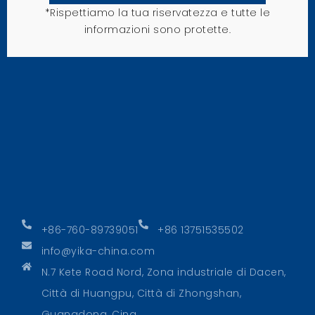
*Rispettiamo la tua riservatezza e tutte le
informazioni sono protette.
+86-760-89739051
+86 13751535502
info@yika-china.com
N.7 Kete Road Nord, Zona industriale di Dacen,
Città di Huangpu, Città di Zhongshan,
Guangdong, Cina