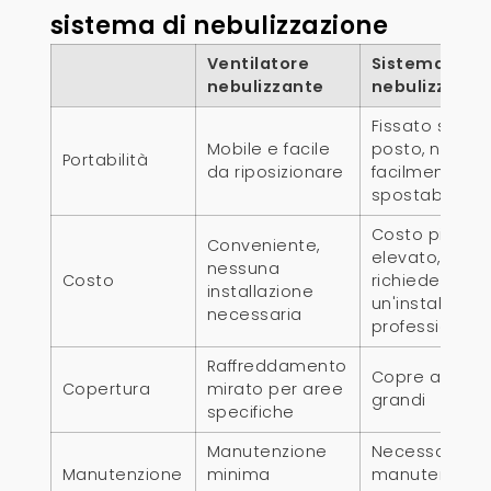
sistema di nebulizzazione
Ventilatore
Sistema di
nebulizzante
nebulizzazio
Fissato sul
Mobile e facile
posto, non
Portabilità
da riposizionare
facilmente
spostabile
Costo più
Conveniente,
elevato,
nessuna
Costo
richiede
installazione
un'installazio
necessaria
professionale
Raffreddamento
Copre aree p
Copertura
mirato per aree
grandi
specifiche
Manutenzione
Necessaria u
Manutenzione
minima
manutenzion