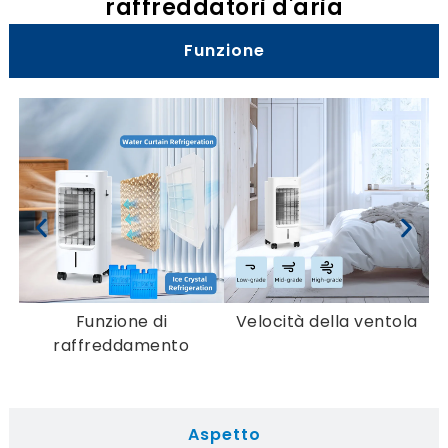
raffreddatori d'aria
Funzione
Funzione di
Velocità della ventola
Co
raffreddamento
Aspetto