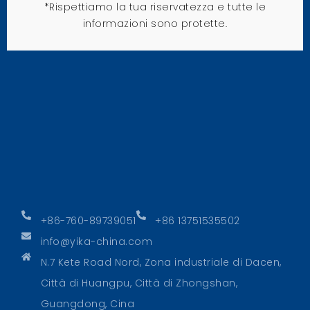
*Rispettiamo la tua riservatezza e tutte le
informazioni sono protette.
+86-760-89739051
+86 13751535502
info@yika-china.com
N.7 Kete Road Nord, Zona industriale di Dacen,
Città di Huangpu, Città di Zhongshan,
Guangdong, Cina