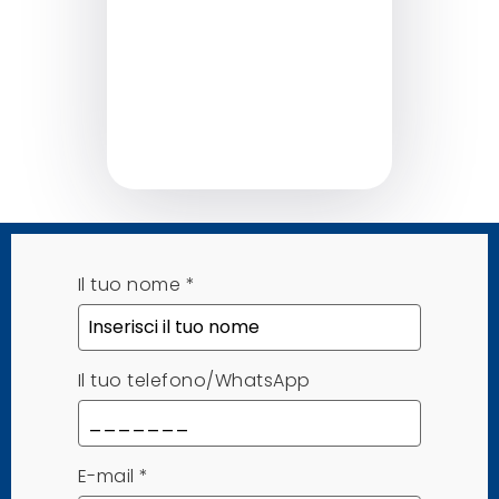
Sap
Il tuo nome
*
Il tuo telefono/WhatsApp
E-mail
*