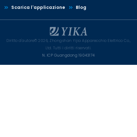
Scarica l'applicazione
Blog
Diritto d'autore© 2026, Zhongshan Yijia Apparecchio Elettrico Co.,
Ltd. Tutti i diritti riservati.
N. ICP Guangdong 19043174