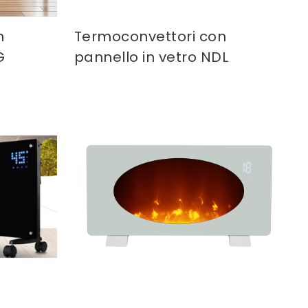
n
Termoconvettori con
G
pannello in vetro NDL