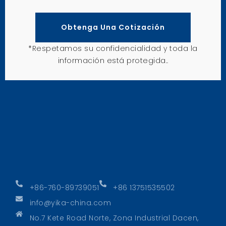
Obtenga Una Cotización
*Respetamos su confidencialidad y toda la
información está protegida..
+86-760-89739051
+86 13751535502
info@yika-china.com
No.7 Kete Road Norte, Zona Industrial Dacen,