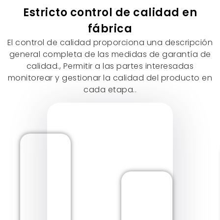
Insertos de gel para chimeneas:
Los insertos
Estricto control de calidad en
de gel para chimeneas ofrecen una solución
única para quienes buscan un efecto de
fábrica
llama real sin necesidad de electricidad ni
El control de calidad proporciona una descripción
gas.. Queman combustible gel limpio,
general completa de las medidas de garantía de
haciéndolos adecuados tanto para ambiente
calidad., Permitir a las partes interesadas
como para calefacción suplementaria.
monitorear y gestionar la calidad del producto en
cada etapa..