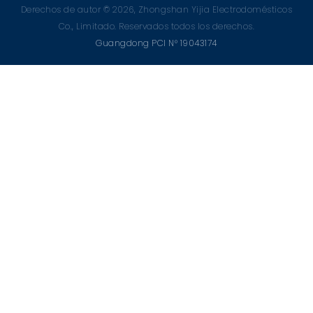
Derechos de autor © 2026, Zhongshan Yijia Electrodomésticos
Co., Limitado. Reservados todos los derechos.
Guangdong PCI N° 19043174