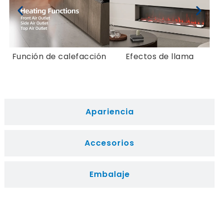
chimeneas de leña son una excelente opción..
Maximizan la producción de calor y pueden
transformar una chimenea existente en una
fuente de calefacción eficiente..
Insertos para chimeneas de pellets:
Función de calefacción
Efectos de llama
Combinando el encanto de una estufa de
leña tradicional con las comodidades
modernas, Las chimeneas de pellets utilizan
pellets de madera comprimidos como fuente
Apariencia
de combustible sostenible.. Ofrecen
calefacción eficiente con configuraciones
fáciles de controlar..
Accesorios
Insertos de chimenea de etanol:
Los insertos
para chimeneas de etanol ofrecen una
alternativa limpia y ecológica. Sin necesidad
Embalaje
de respiraderos ni chimeneas, ofrecen
flexibilidad en la ubicación y añaden un toque
contemporáneo a cualquier habitación.