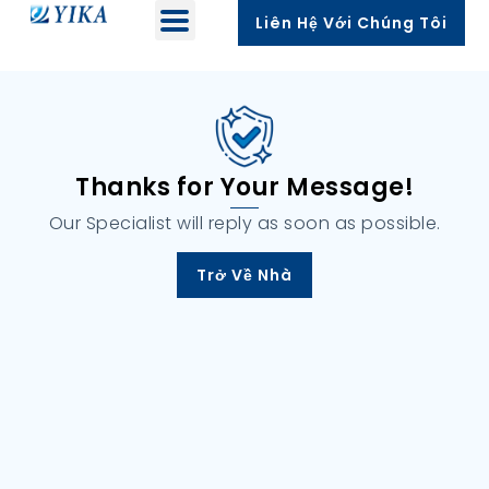
Liên Hệ Với Chúng Tôi
Thanks for Your Message
!
Our Specialist will reply as soon as possible
.
Trở Về Nhà