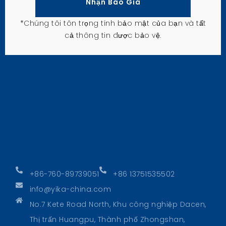
Nhận Báo Giá
*Chúng tôi tôn trọng tính bảo mật của bạn và tất
cả thông tin được bảo vệ.
+86-760-89739051
+86 13751535502
info@yika-china.com
No.7 Kete Road North, Khu công nghiệp Dacen,
Thị trấn Huangpu, Thành phố Zhongshan,