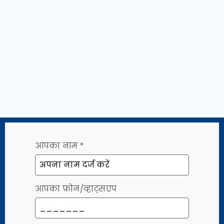
आपका नाम
*
आपका फ़ोन/व्हाट्सएप