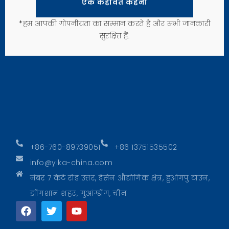
एक कहावत कहना
*हम आपकी गोपनीयता का सम्मान करते हैं और सभी जानकारी
सुरक्षित हैं.
+86-760-89739051
+86 13751535502
info@yika-china.com
नंबर 7 केटे रोड उत्तर, डेसेन औद्योगिक क्षेत्र, हुआंगपु टाउन,
झोंगशान शहर, गुआंग्डोंग, चीन