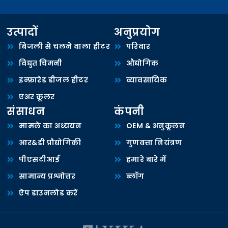
उत्पादों
अनुप्रयोग
बिजली से चलने वाला हीटर
परिवार
विद्युत चिमनी
औद्योगिक
इन्फ्रारेड डीजल हीटर
व्यावसायिक
एअर कूलर
संसाधन
कंपनी
मामले का अध्ययन
OEM & अनुकूलन
आर&डी प्रौद्योगिकी
गुणवत्ता नियंत्रण
पीएसटीआई
हमारे बारे में
सामान्य प्रश्नोत्तर
ब्लॉग
ऐप डाउनलोड करें