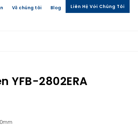
Liên Hệ Với Chúng Tôi
ên
Về chúng tôi
Blog
hèn YFB-2802ERA
620mm