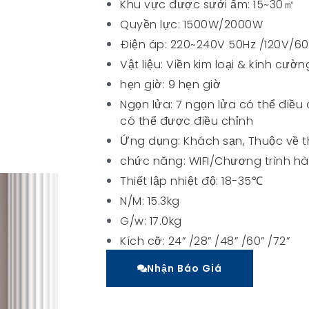
Khu vực được sưởi ấm: 15~30㎡
Quyền lực: 1500W/2000W
Điện áp: 220~240V 50Hz /120V/6
Vật liệu: Viền kim loại & kính cườn
hẹn giờ: 9 hẹn giờ
Ngọn lửa: 7 ngọn lửa có thể điề
có thể được điều chỉnh
Ứng dụng: Khách sạn, Thuộc về t
chức năng: WIFI/Chương trình h
Thiết lập nhiệt độ: 18-35℃
N/M: 15.3kg
G/w: 17.0kg
Kích cỡ: 24” /28” /48” /60” /72”
Nhận Báo Giá