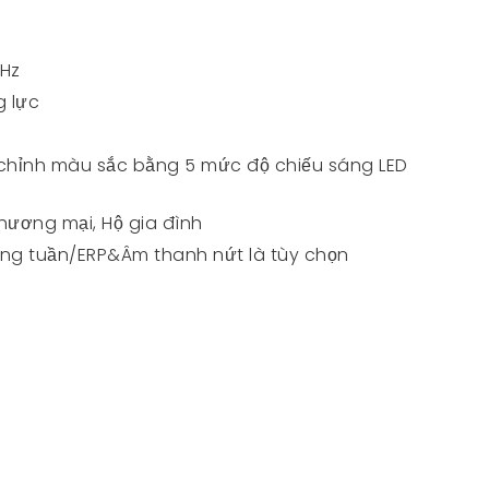
0Hz
g lực
u chỉnh màu sắc bằng 5 mức độ chiếu sáng LED
hương mại, Hộ gia đình
àng tuần/ERP&Âm thanh nứt là tùy chọn