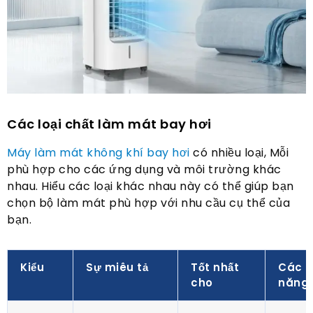
Các loại chất làm mát bay hơi
Máy làm mát không khí bay hơi
có nhiều loại, Mỗi
phù hợp cho các ứng dụng và môi trường khác
nhau. Hiểu các loại khác nhau này có thể giúp bạn
chọn bộ làm mát phù hợp với nhu cầu cụ thể của
bạn.
Kiểu
Sự miêu tả
Tốt nhất
Các t
cho
năng 