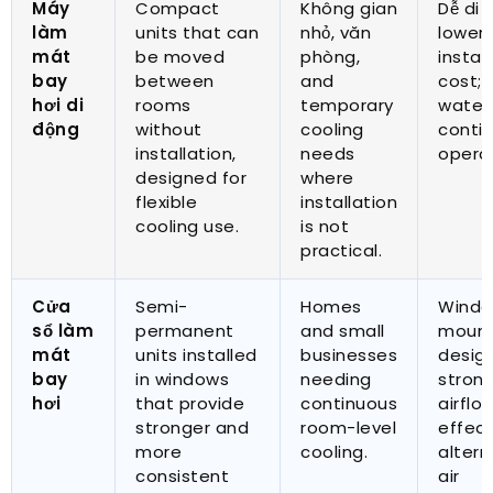
Máy
Compact
Không gian
Dễ di 
làm
units that can
nhỏ, văn
lower
mát
be moved
phòng,
instal
bay
between
and
cost
;
hơi di
rooms
temporary
water 
động
without
cooling
conti
installation
,
needs
opera
designed for
where
flexible
installation
cooling use
.
is not
practical
.
Cửa
Semi-
Homes
Wind
sổ làm
permanent
and small
moun
mát
units installed
businesses
desig
bay
in windows
needing
stron
hơi
that provide
continuous
airflo
stronger and
room-level
effect
more
cooling
.
altern
consistent
air