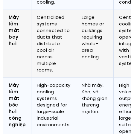
cooling
.
condit
Máy
Centralized
Large
Centr
làm
systems
homes or
coolin
mát
connected to
buildings
syste
bay
ducts that
requiring
opera
hơi
distribute
whole-
integr
cool air
area
with
across
cooling
.
ventil
multiple
syste
rooms
.
Máy
High-capacity
Nhà máy,
High a
làm
cooling
Kho, và
volum
mát
systems
không gian
outpu
bốc
designed for
thương
energ
hơi
large-scale
mại lớn.
effici
công
industrial
large 
nghiệp
environments
.
suitab
open