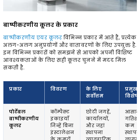
बाष्पीकरणीय कूलर के प्रकार
बाष्पीकरणीय एयर कूलर
विभिन्न प्रकार में आते हैं, प्रत्येक
अलग-अलग अनुप्रयोगों और वातावरणों के लिए उपयुक्त है.
इन विभिन्न प्रकारों को समझने से आपको अपनी विशिष्ट
आवश्यकताओं के लिए सही कूलर चुनने में मदद मिल
सकती है.
प्रकार
विवरण
के लिए
प्रमुख
सर्वोत्तम
विशेषत
पोर्टेबल
कॉम्पैक्ट
छोटी जगहें,
आसा
बाष्पीकरणीय
इकाइयाँ
कार्यालयों,
गतिशी
कूलर
जिन्हें बिना
और जहां
कम
इंस्टालेशन
स्थापना
स्थापन
के कमरों
व्यावहारिक
लागत;