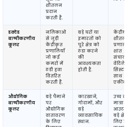
शीतलन
प्रदान
करती हैं.
डक्टेड
नलिकाओं
बड़े घरों या
केंद्रीय
बाष्पीकरणीय
से जुड़ी
इमारतों को
शीतल
कूलर
केंद्रीकृत
पूरे क्षेत्र को
प्रणाली
प्रणालियाँ
ठंडा करने
शांत
जो कई
की
संचाल
कमरों में
आवश्यकता
वेंटिल
ठंडी हवा
होती है.
सिस्टम
वितरित
साथ
करती हैं.
एकीक
औद्योगिक
बड़े पैमाने
कारखाने,
उच्च वा
बाष्पीकरणीय
पर
गोदामों, और
मात्रा
कूलर
औद्योगिक
बड़े
आउटपु
वातावरण
व्यावसायिक
बड़े क्षेत
के लिए
स्थान.
लिए ऊर