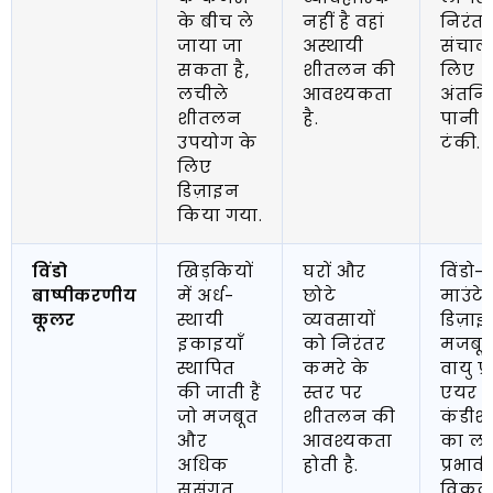
के बीच ले
नहीं है वहां
निरंत
जाया जा
अस्थायी
संचाल
सकता है,
शीतलन की
लिए
लचीले
आवश्यकता
अंतर्नि
शीतलन
है.
पानी 
उपयोग के
टंकी.
लिए
डिज़ाइन
किया गया.
विंडो
खिड़कियों
घरों और
विंडो-
बाष्पीकरणीय
में अर्ध-
छोटे
माउंटे
कूलर
स्थायी
व्यवसायों
डिज़ाइ
इकाइयाँ
को निरंतर
मजबू
स्थापित
कमरे के
वायु प्
की जाती हैं
स्तर पर
एयर
जो मजबूत
शीतलन की
कंडीश
और
आवश्यकता
का ल
अधिक
होती है.
प्रभावी
सुसंगत
विकल्