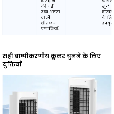
डिज़ाइन
कुशल;
की गई
खुले
उच्च क्षमता
वाता
वाली
के लि
शीतलन
उपयुक्त
प्रणालियाँ.
सही बाष्पीकरणीय कूलर चुनने के लिए
युक्तियाँ