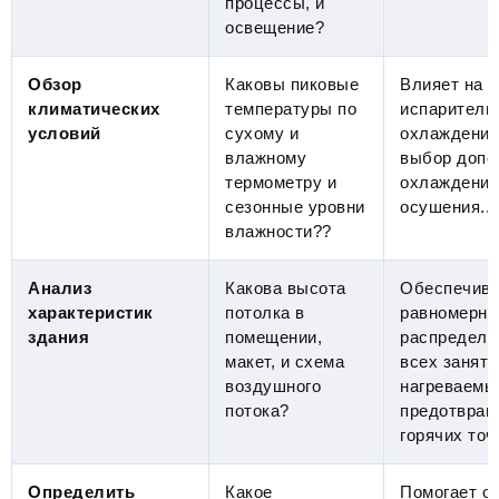
процессы, и
освещение?
Обзор
Каковы пиковые
Влияет на 
климатических
температуры по
испаритель
условий
сухому и
охлаждения
влажному
выбор допо
термометру и
охлаждения
сезонные уровни
осушения..
влажности??
Анализ
Какова высота
Обеспечива
характеристик
потолка в
равномерно
здания
помещении,
распределе
макет, и схема
всех заняты
воздушного
нагреваемы
потока?
предотвращ
горячих точ
Определить
Какое
Помогает о