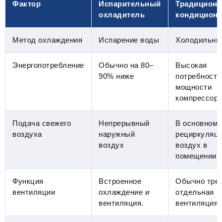
Фактор
Испарительный
Традицион
охладитель
кондицион
Метод охлаждения
Испарение воды
Холодильны
Энергопотребление
Обычно на 80–
Высокая
90% ниже
потребность
мощности
компрессор
Подача свежего
Непрерывный
В основном
воздуха
наружный
рециркуляц
воздух
воздух в
помещении
Функция
Встроенное
Обычно тре
вентиляции
охлаждение и
отдельная
вентиляция.
вентиляция.