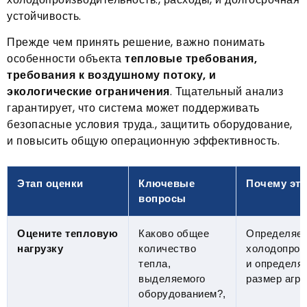
устойчивость.
Прежде чем принять решение, важно понимать
особенности объекта
тепловые требования,
требования к воздушному потоку, и
экологические ограничения
. Тщательный анализ
гарантирует, что система может поддерживать
безопасные условия труда., защитить оборудование,
и повысить общую операционную эффективность.
Этап оценки
Ключевые
Почему это
вопросы
Оцените тепловую
Каково общее
Определяет
нагрузку
количество
холодопрои
тепла,
и определя
выделяемого
размер агре
оборудованием?,