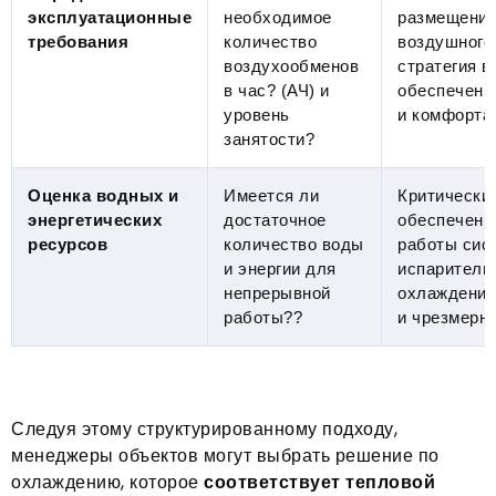
эксплуатационные
необходимое
размещение
требования
количество
воздушного 
воздухообменов
стратегия в
в час? (АЧ) и
обеспечени
уровень
и комфорта
занятости?
Оценка водных и
Имеется ли
Критически
энергетических
достаточное
обеспечени
ресурсов
количество воды
работы сис
и энергии для
испаритель
непрерывной
охлаждения
работы??
и чрезмерны
Следуя этому структурированному подходу,
менеджеры объектов могут выбрать решение по
охлаждению, которое
соответствует тепловой