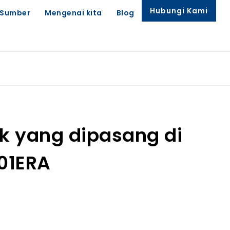
Hubungi Kami
Sumber
Mengenai kita
Blog
ik yang dipasang di
01ERA