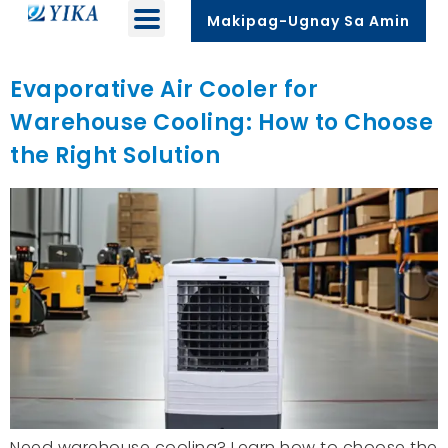
Makipag-Ugnay Sa Amin
Evaporative Air Cooler for
Warehouse Cooling
:
How to Choose
the Right Solution
Need warehouse cooling
?
Learn how to choose the