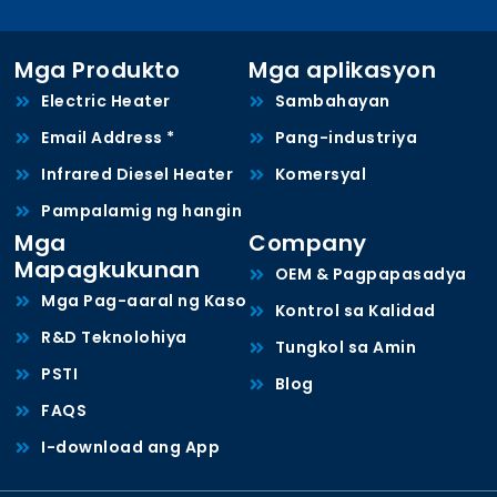
Mga Produkto
Mga aplikasyon
Electric Heater
Sambahayan
Email Address *
Pang-industriya
Infrared Diesel Heater
Komersyal
Pampalamig ng hangin
Mga
Company
Mapagkukunan
OEM & Pagpapasadya
Mga Pag-aaral ng Kaso
Kontrol sa Kalidad
R&D Teknolohiya
Tungkol sa Amin
PSTI
Blog
FAQS
I-download ang App