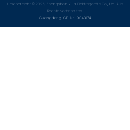
Urheberrecht © 2026, Zhongshan Yijia Elektrogeräte Co., Ltd. Alle
Rechte vorbehalten.
Guangdong ICP-Nr. 19043174