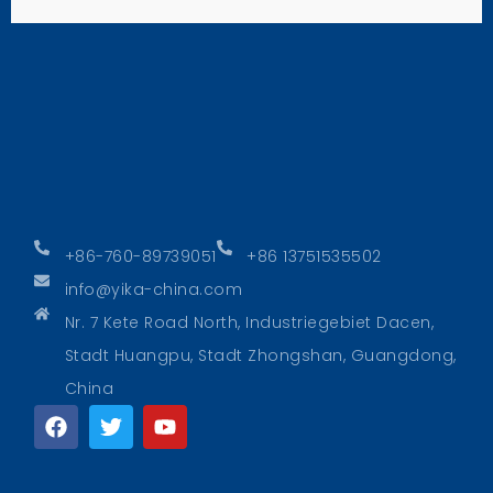
+86-760-89739051
+86 13751535502
info@yika-china.com
Nr. 7 Kete Road North, Industriegebiet Dacen,
Stadt Huangpu, Stadt Zhongshan, Guangdong,
China