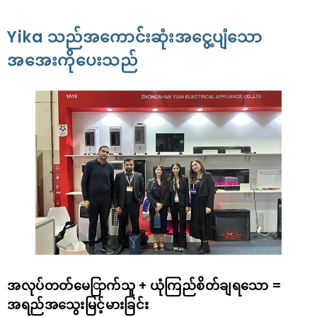
Yika သည်အကောင်းဆုံးအငွေ့ပျံသော
အအေးကိုပေးသည်
အလုပ်တတ်မေြာက်သူ + ယုံကြည်စိတ်ချရသော =
အရည်အသွေးမြင့်မားခြင်း