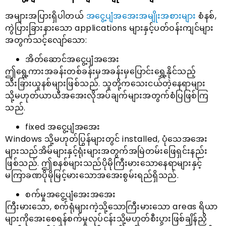
အများအပြားရှိပါတယ်
အငွေ့ပျံအအေးအမျိုးအစားများ
စံနစ်,
ကွဲပြားခြားနားသော applications များနှင့်ပတ်ဝန်းကျင်များ
အတွက်သင့်လျော်သော:
အိတ်ဆောင်အငွေ့ပျံအအေး
ဤရွေ့ကားအခန်းတစ်ခန်းမှအခန်းမှပြောင်းရွှေ့နိုင်သည့်
သီးခြားယူနစ်များဖြစ်သည်. သူတို့ကသေးငယ်တဲ့နေရာများ
သို့မဟုတ်ယာယီအအေးလိုအပ်ချက်များအတွက်စံပြဖြစ်ကြ
သည်.
fixed အငွေ့ပျံအအေး
Windows သို့မဟုတ်ပြွန်များတွင် installed, ပုံသေအအေး
များသည်အိမ်များနှင့်ရုံးများအတွက်အမြဲတမ်းဖြေရှင်းနည်း
ဖြစ်သည်. ဤစနစ်များသည်ပိုမိုကြီးမားသောနေရာများနှင့်
မကြာခဏပိုမိုမြင့်မားသောအအေးစွမ်းရည်ရှိသည်.
စက်မှုအငွေ့ပျံအေးအအေး
ကြီးမားသော, စက်ရုံများကဲ့သို့သောကြီးမားသော areas ရိယာ
များကိုအေးစေရန်စက်မှုလုပ်ငန်းသို့မဟုတ်စီးပွားဖြစ်ချိန်ညှိ