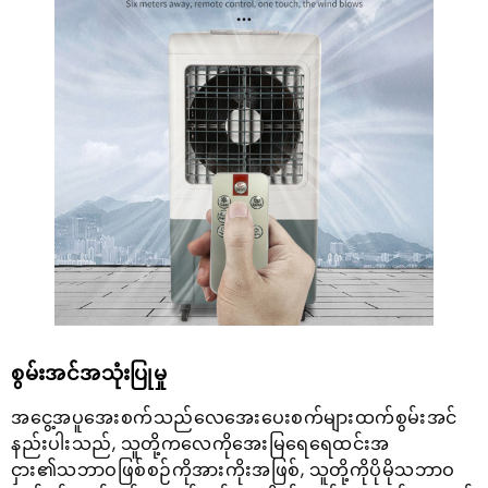
စွမ်းအင်အသုံးပြုမှု
အငွေ့အပူအေးစက်သည်လေအေးပေးစက်များထက်စွမ်းအင်
နည်းပါးသည်, သူတို့ကလေကိုအေးမြရေရေထင်းအ
ငှား၏သဘာဝဖြစ်စဉ်ကိုအားကိုးအဖြစ်, သူတို့ကိုပိုမိုသဘာဝ