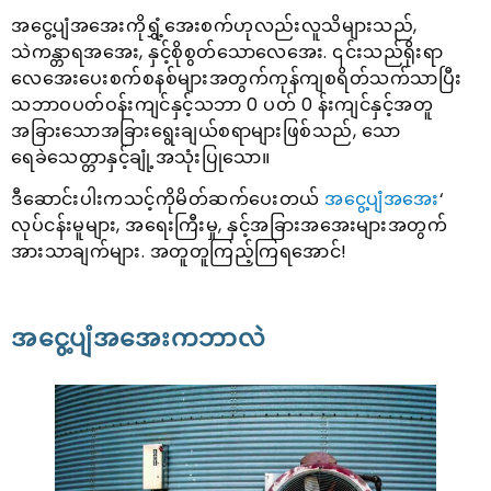
အငွေ့ပျံအအေးကိုရွှံ့အေးစက်ဟုလည်းလူသိများသည်,
သဲကန္တာရအအေး, နှင့်စိုစွတ်သောလေအေး. ၎င်းသည်ရိုးရာ
လေအေးပေးစက်စနစ်များအတွက်ကုန်ကျစရိတ်သက်သာပြီး
သဘာဝပတ်ဝန်းကျင်နှင့်သဘာ 0 ပတ် 0 န်းကျင်နှင့်အတူ
အခြားသောအခြားရွေးချယ်စရာများဖြစ်သည်, သော
ရေခဲသေတ္တာနှင့်ချုံ့အသုံးပြုသော။
ဒီဆောင်းပါးကသင့်ကိုမိတ်ဆက်ပေးတယ်
အငွေ့ပျံအအေး
‘
လုပ်ငန်းမူများ, အရေးကြီးမှု, နှင့်အခြားအအေးများအတွက်
အားသာချက်များ. အတူတူကြည့်ကြရအောင်!
အငွေ့ပျံအအေးကဘာလဲ