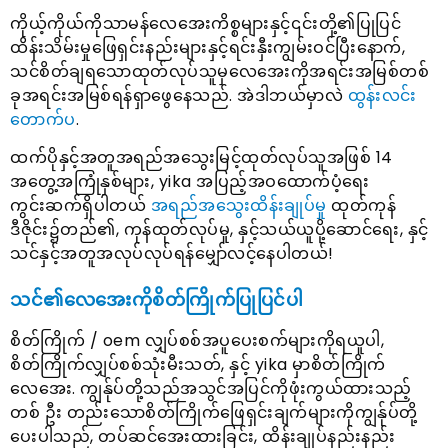
ကိုယ့်ကိုယ်ကိုသာမန်လေအေးကိစ္စများနှင့်၎င်းတို့၏ပြုပြင်
ထိန်းသိမ်းမှုဖြေရှင်းနည်းများနှင့်ရင်းနှီးကျွမ်းဝင်ပြီးနောက်,
သင်စိတ်ချရသောထုတ်လုပ်သူမှလေအေးကိုအရင်းအမြစ်တစ်
ခုအရင်းအမြစ်ရန်ရှာဖွေနေသည်. အဲဒါဘယ်မှာလဲ
ထွန်းလင်း
တောက်ပ
.
ထက်ပိုနှင့်အတူအရည်အသွေးမြင့်ထုတ်လုပ်သူအဖြစ် 14
အတွေ့အကြုံနှစ်များ, yika အပြည့်အဝထောက်ပံ့ရေး
ကွင်းဆက်ရှိပါတယ်
အရည်အသွေးထိန်းချုပ်မှု
ထုတ်ကုန်
ဒီဇိုင်း၌တည်၏, ကုန်ထုတ်လုပ်မှု, နှင့်သယ်ယူပို့ဆောင်ရေး, နှင့်
သင်နှင့်အတူအလုပ်လုပ်ရန်မျှော်လင့်နေပါတယ်!
သင်၏လေအေးကိုစိတ်ကြိုက်ပြုပြင်ပါ
စိတ်ကြိုက် / oem လျှပ်စစ်အပူပေးစက်များကိုရယူပါ,
စိတ်ကြိုက်လျှပ်စစ်သုံးမီးသတ်, နှင့် yika မှာစိတ်ကြိုက်
လေအေး. ကျွန်ုပ်တို့သည်အသွင်အပြင်ကိုဖုံးကွယ်ထားသည့်
တစ် ဦး တည်းသောစိတ်ကြိုက်ဖြေရှင်းချက်များကိုကျွန်ုပ်တို့
ပေးပါသည်, တပ်ဆင်အေးထားခြင်း, ထိန်းချုပ်နည်းနည်း