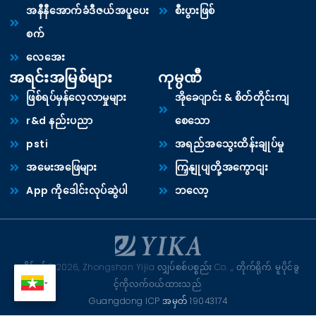
အနီနီအောက်ခံဒီဇယ်အပူပေး
စီးပွားဖြစ်
စက်
လေအေး
အရင်းအမြစ်များ
ကုမ္ပဏီ
ဖြစ်ရပ်မှန်လေ့လာမှုများ
အိုခေျာင်း & စိတ်တိုင်းကျ
r&d နည်းပညာ
စေသော
psti
အရည်အသွေးထိန်းချုပ်မှု
အမေးအဖြေများ
ကြှနျုပျတို့အကွောငျး
App ကိုဒေါင်းလုပ်ဆွဲပါ
ဘလော့
မူပိုင်ခွင့်© 2026, Zhongshan Yijia လျှပ်စစ်ပစ္စည်း Co. ,, တိုက်ရိုက်. မူပိုင်ခွ
င့်ကိုလက်ဝယ်ထားသည်.
Guangdong ICP အမှတ် 19043174