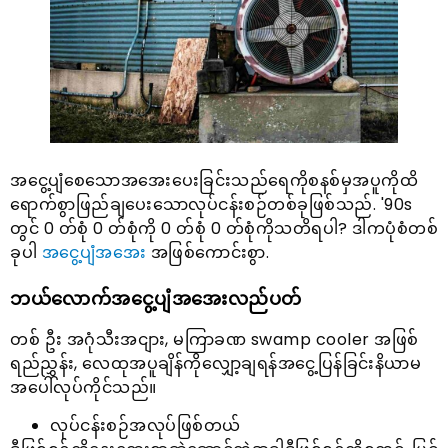
အငွေ့ပျံစေသောအအေးပေးခြင်းသည်ရေကိုစနစ်မှအပူကိုထိ
ရောက်စွာဖြည်ချပေးသောလုပ်ငန်းစဉ်တစ်ခုဖြစ်သည်. '90s
တွင် 0 တ်စုံ 0 တ်စုံကို 0 တ်စုံ 0 တ်စုံကိုသတိရပါ? ဒါကပုံစံတစ်
ခုပါ
အငွေ့ပျံအအေး
အဖြစ်ကောင်းစွာ.
ဘယ်လောက်အငွေ့ပျံအအေးလည်ပတ်
တစ် ဦး အဂုံသီးအငျား, မကြာခဏ swamp cooler အဖြစ်
ရည်ညွှန်း, လေထုအပူချိန်ကိုလျှော့ချရန်အငွေ့ပြန်ခြင်းနိယာမ
အပေါ်လုပ်ကိုင်သည်။
လုပ်ငန်းစဉ်အလုပ်ဖြစ်တယ်