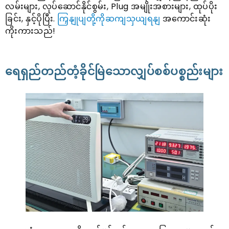
လမ်းများ, လုပ်ဆောင်နိုင်စွမ်း, Plug အမျိုးအစားများ, ထုပ်ပိုး
ခြင်း, နှင့်ပိုပြီး.
ကြှနျုပျတို့ကိုဆကျသှယျရနျ
အကောင်းဆုံး
ကိုးကားသည်!
ရေရှည်တည်တံ့ခိုင်မြဲသောလျှပ်စစ်ပစ္စည်းများ