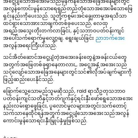
အငွေ့ပျံသောအအေးမိသည်မှန်ကန်သောအခြေအနေများတွင်
အလွန်ကောင်းမွန်သောရေရှည်တည်တံ့သောအအေးမိသောဖြေ
ရှင်းနည်းကိုပေးသည်. သူတို့ကစွမ်းအင်ချွေတာမှုအရသိသာ
ထင်ရှားသောအားသာချက်တစ်ခုပေးသည်, လေထု
အရည်အသွေးတိုးတက်လာခြင်း, နှင့်သဘာဝပတ်ဝန်းကျင်
အပေါ်သက်ရောက်မှုလျှော့ချ. ရွေးချယ်ခြင်း
ညာဘက်အေး
အလွန်အရေးကြီးပါသည်.
သင်အိတ်ဆောင်အငွေ့ပျံတဲ့အအေးခန်းတွေနဲ့အခန်းငယ်တွေ
အတွက်အဖြေတစ်ခုရှာနေတာလား,, အငွေ့အနှံ့အအေးသည်
သင့်လျော်သောအခြေအနေများတွင်သင်၏လိုအပ်ချက်များကို
ဖြည့်ဆည်းပေးနိုင်သည်.
ခြောက်သွေ့သောမည်သူမဆိုသည်, raid ရာသီဥတုသဘာဝ
ပတ်ဝန်းကျင်သတိနှင့်ဘတ်ဂျက်နှင့်ရင်းနှီးဖော်ရွေသောအအေး
နည်းလမ်းရှာဖွေခြင်း, ပူလောင်မှုလများအတွင်းသက်တောင့်
သက်သာနေထိုင်ရန်အတွက်အငွေ့ပျံသောအအေးသည်အလွန်
ကောင်းမွန်သောရင်းနှီးမြှုပ်နှံမှုဖြစ်သည်.