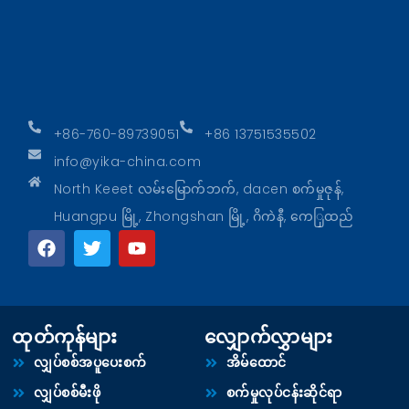
+86-760-89739051
+86 13751535502
info@yika-china.com
North Keeet လမ်းမြောက်ဘက်, dacen စက်မှုဇုန်,
Huangpu မြို့, Zhongshan မြို့, ဂိကဲနီ, ကေြှထည်
ထုတ်ကုန်များ
လျှောက်လွှာများ
လျှပ်စစ်အပူပေးစက်
အိမ်ထောင်
လျှပ်စစ်မီးဖို
စက်မှုလုပ်ငန်းဆိုင်ရာ