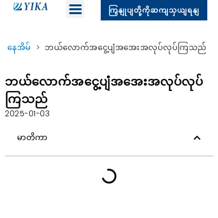
ကြှနျုပျတို့ကိုဆကျသှယျရနျ
နေအိမ်
>
ဘယ်လောက်အငွေ့ပျံအအေးအလုပ်လုပ်ကြသည်
ဘယ်လောက်အငွေ့ပျံအအေးအလုပ်လုပ်
ကြသည်
2025-01-03
မာတိကာ