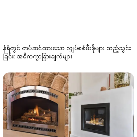
နံရံတွင် တပ်ဆင်ထားသော လျှပ်စစ်မီးဖိုများ ထည့်သွင်း
ခြင်း: အဓိကကွာခြားချက်များ