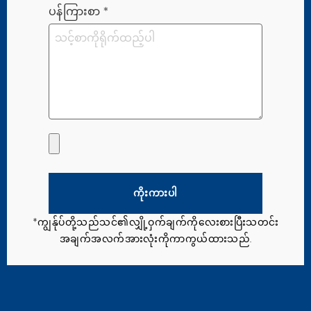
ပန်ကြားစာ
*
ကိုးကားပါ
*ကျွန်ုပ်တို့သည်သင်၏လျှို့ဝှက်ချက်ကိုလေးစားပြီးသတင်း
အချက်အလက်အားလုံးကိုကာကွယ်ထားသည်.