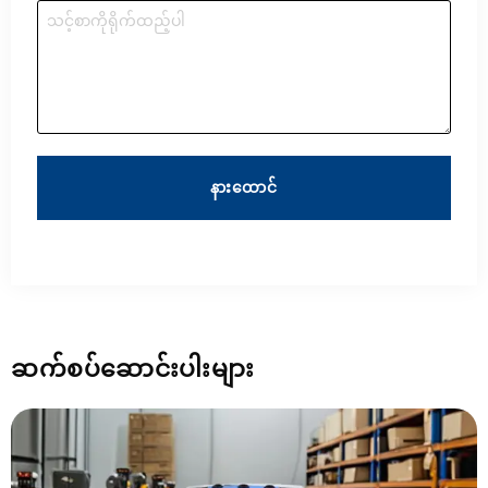
နားထောင်
ဆက်စပ်ဆောင်းပါးများ