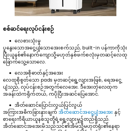
စစ်ဆင်ရေးလုပ်ငန်းစဉ်
လေစားသုံးမှု
ပူနွေးသောအငွေ့ပျံသောအေးစက်သည်, built-in ပန်ကာကိုသုံး
ပြီးယူနစ်၏နောက်ကျောသို့မဟုတ်နှစ်ဖက်စလုံးမှတဆင့်လေထု
ခြောက်သွေ့သောလေ.
လေအစိုဓာတ်နှင့်အအေး
လေထုစိုစွတ်သော pads မှတဆင့်ရွေ့လျားအဖြစ်, ရေအငွေ့
ပျံသည်, လုပ်ငန်းစဉ်အတွက်လေအေး. ဒီအေးတဲ့လေထုက
အခန်းထဲကရိုက်တယ်, ကပိုပြီးအဆင်ပြေအောင်.
အိတ်ဆောင်ပြောင်းလွယ်ပြင်လွယ်
အကြားအဓိကခြားနားချက်
အိတ်ဆောင်အငွေ့ပျံအအေး
နှင့်
စာရေးကိရိယာယူနစ်သူတို့ရဲ့ရွေ့လျားမှု၌တည်ရှိသည်.
အိတ်ဆောင်အအေးမိသည်သင်၏အိမ်သို့မဟုတ်ရုံး၏နေရာ