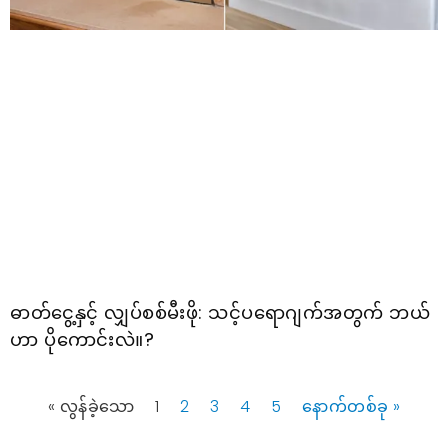
ဓာတ်ငွေ့နှင့် လျှပ်စစ်မီးဖို: သင့်ပရောဂျက်အတွက် ဘယ်
ဟာ ပိုကောင်းလဲ။?
« လွန်ခဲ့သော
1
2
3
4
5
နောက်တစ်ခု »