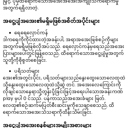
မြှင့်, ပိုမိုထိရောက်သောအအေးအအေးအကျိုးသက်ရောက်မှု
အတွက်ရရှိလာတဲ့.
အငွေ့ပျံအအေး၏မရှိမဖြစ်အစိတ်အပိုင်းများ
ရေရေလှောင်ကန်
ဒါကရေကိုကိုင်ထားတဲ့အခန်းပါ, အရာအအေးဖြစ်စဉ်ကိုများ
အတွက်မရှိမဖြစ်လိုအပ်သည်. ရေလှောင်ကန်မှရေသည်အအေး
ပြားများပေါ်တွင်ဖြန့်ဝေသည်, ထိရောက်သောအငွေ့ပျံမှုအတွက်
သူတို့ကိုစိုစွတ်စေခြင်း.
ပရိသတ်များ
အေး၏အတွင်းပိုင်း, ပရိသတ်များသည်နွေးထွေးသောလေထုထဲ
သို့နွေးထွေးသောလေထုထဲသို့ဆွဲ တင်. အအေးလေကြောင်းကို
လိုချင်သောနေရာသို့တွန်းပို့ခြင်းဖြင့်အရေးပါသောအခန်းကဏ်
play မှပါ 0 င်သည်. ပန်ကာသည်အအေးခံများ ဖြတ်.
လေထု၏စဉ်ဆက်မပြတ်စီးဆင်းမှုကိုသေချာစေသည်, ထိ
ရောက်သောအအေးသံသရာကိုထိန်းသိမ်းခြင်း.
အငွေ့ပျံအအေးစနစ်များအမျိုးအစားများ