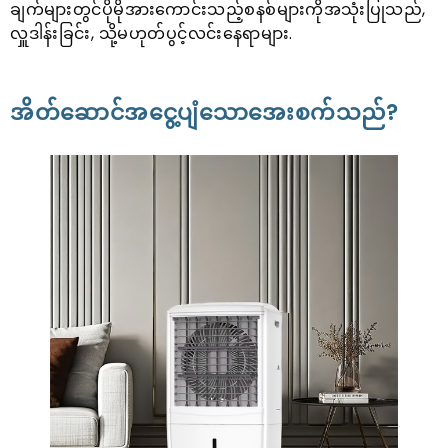
ချက်များတွင်ပိုမိုအားကောင်းသည့်စနစ်များကိုအသုံးပြုသည်,
လှူဒါန်းခြင်း, သို့မဟုတ်ပွင့်လင်းနေရာများ.
အိတ်ဆောင်အငွေ့ပျံသောအေးစက်သည်?