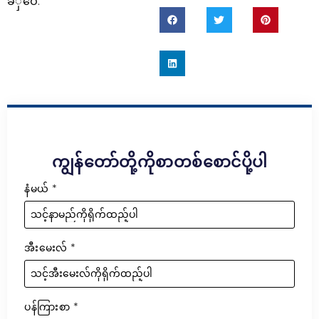
ခဲှဝေ:
ကျွန်တော်တို့ကိုစာတစ်စောင်ပို့ပါ
နံမယ်
*
အီးမေးလ်
*
ပန်ကြားစာ
*