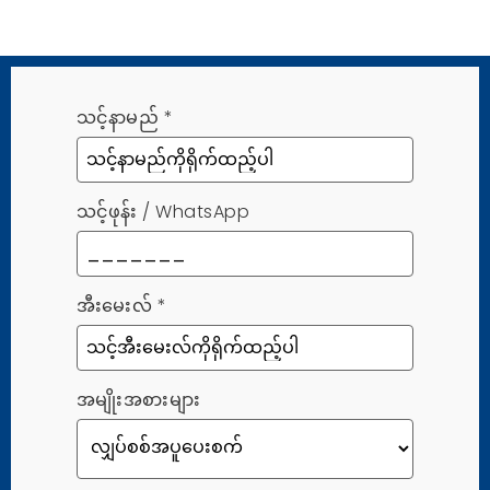
သင့်နာမည်
*
သင့်ဖုန်း / WhatsApp
အီးမေးလ်
*
အမျိုးအစားများ