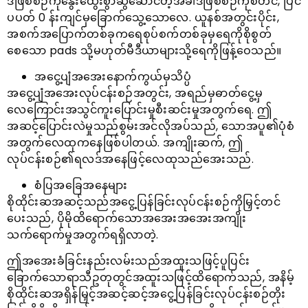
ဒီဖြစ်စဉ်ကိုနွေးထွေးစွာဆွဲဆောင်တဲ့အခါဒီဖြစ်စဉ်ကိုစတင်, ပြင်
ပပတ် 0 န်းကျင်မှခြောက်သွေ့သောလေ. ယူနစ်အတွင်းပိုင်း,
အစက်အပြောက်တစ်ခုကရေစုပ်စက်တစ်ခုမှရေကိုစိုစွတ်
စေသော pads သို့မဟုတ်မီဒီယာများသို့ရေကိုဖြန့်ဝေသည်။
အငွေ့ပျံအအေးနောက်ကွယ်မှသိပ္ပံ
အငွေ့ပျံအအေးလုပ်ငန်းစဉ်အတွင်း, အရည်မှဓာတ်ငွေ့မှ
လေကြောင်းအသွင်ကူးပြောင်းမှုစီးဆင်းမှုအတွက်ရေ. ဤ
အဆင့်ပြောင်းလဲမှုသည်စွမ်းအင်လိုအပ်သည်, သောအပူ၏ပုံစံ
အတွက်လေထုကနေဖြစ်ပါတယ်. အကျိုးဆက်, ဤ
လုပ်ငန်းစဉ်၏ရလဒ်အနေဖြင့်လေထုသည်အေးသည်.
စံပြအခြေအနေများ
စိုထိုင်းဆအဆင့်သည်အငွေ့ပြန်ခြင်းလုပ်ငန်းစဉ်ကိုမြှင့်တင်
ပေးသည်, ပိုမိုထိရောက်သောအအေးအအေးအကျိုး
သက်ရောက်မှုအတွက်ရရှိလာတဲ့.
ဤအအေးခံခြင်းနည်းလမ်းသည်အထူးသဖြင့်ပူပြင်း
ခြောက်သောရာသီဥတုတွင်အထူးသဖြင့်ထိရောက်သည်, အနိမ့်
စိုထိုင်းဆအရှိန်မြှင့်အဆင့်ဆင့်အငွေ့ပြန်ခြင်းလုပ်ငန်းစဉ်တိုး