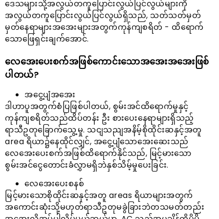
ဒေသများသို့အလွယ်တကူပြောင်းလွယ်ပြင်လွယ်များကို
အလွယ်တကူပြောင်းလွယ်ပြင်လွယ်ရှိသည်, သတ်သတ်မှတ်
မှတ်နေရာများအအေးများအတွက်ကုန်ကျစရိတ် - ထိရောက်
သောဖြေရှင်းချက်အောင်.
လေအေးပေးစက်အဖြစ်ကောင်းသောအအေးအအေးဖြစ်
ပါတယ်?
အငွေ့ပျံအအေး
ဒါဟာပူအတွက်စံပြဖြစ်ပါတယ်, စွမ်းအင်ထိရောက်မှုနှင့်
ကုန်ကျစရိတ်သည်ထိပ်တန်း ဦး စားပေးနေရာများရှိသည့်
ရာသီဥတုခြောက်သွေ့မှု. သငျသညျအနိမ့်စိုထိုင်းဆနှင့်အတူ
area ရိယာ၌နေထိုင်လျှင်, အငွေ့ပျံသောအေးဆေးသည်
လေအေးပေးစက်အဖြစ်ထိရောက်နိုင်သည်, မြင့်မားသော
စွမ်းအင်ငွေတောင်းခံလွှာမရှိဘဲနှစ်သိမ့်မှုပေးခြင်း.
လေအေးပေးစနစ်
မြင့်မားသောစိုထိုင်းဆနှင့်အတူ areas ရိယာများအတွက်
အကောင်းဆုံးသို့မဟုတ်ရာသီဥတုမခွဲခြားဘဲတသမတ်တည်း
အအေးလိုအပ်ပါလိမ့်မယ်ဘယ်မှာ. AC သည်အပူချိန်ကိုပိုမို