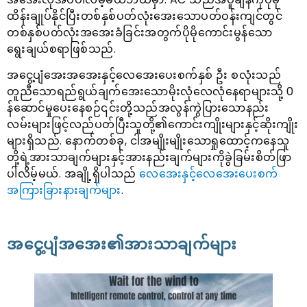
ထိန်းချုပ်နိုင်ပြီးတစ်နှစ်ပတ်လုံးအေးသောပတ်ဝန်းကျင်တွင်
တစ်နှစ်ပတ်လုံးအအေးခံခြင်းအတွက်ပိုမိုကောင်းမွန်သော
ရွေးချယ်စရာဖြစ်သည်.
အငွေ့ပျံအေးအအေးနှင့်လေအေးပေးစက်နှစ် ဦး စလုံးသည်
တူညီသောရည်ရွယ်ချက်အေးသောမိုးလုံလေလုံနေရာများသို့ 0
န်ဆောင်မှုပေးနေစဉ်၎င်းတို့သည်အလွန်ကွဲပြားသောနည်း
လမ်းများဖြင့်လည်ပတ်ပြီးသူတို့၏ကောင်းကျိုးများနှင့်ဆိုးကျိုး
များရှိသည်. နောက်တစ်ခု, ငါအမျိုးမျိုးသောရှုထောင့်ကနေသူ
တို့ရဲ့အားသာချက်များနှင့်အားနည်းချက်များကိုခွဲခြမ်းစိတ်ဖြာ
ပါလိမ့်မယ်. အချို့ရှိပါသည်
လေအေးနှင့်လေအေးပေးစက်
အကြားခြားနားချက်များ
.
အငွေ့ပျံအအေး၏အားသာချက်များ