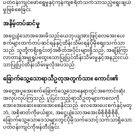
ပတ်ဝန်းကျင်ဖော်ရွေမှုနှင့်ကုန်ကျစရိတ်သက်သာသည့်ရွေးချယ်
မှုဖြစ်စေခြင်း.
အနိမ့်တပ်ဆင်မှု
အငွေ့ပျံသောအအေးမိသည်ယေဘုယျအားဖြင့်လေအေးပေး
စက်များထက်တပ်ဆင်ရန်နှင့်ထိန်းသိမ်းရန်ပိုမိုစျေးသက်သာ
သည်. သူတို့ကရိုးရှင်းတဲ့အစိတ်အပိုင်းများရှိသည်, အချိန်ကြာ
လာတာနဲ့အမျှရှုပ်ထွေးသောပြုပြင်ထိန်းသိမ်းမှုနှင့်အနည်းငယ်
သာပြုပြင်ထိန်းသိမ်းမှုလိုအပ်သည်.
ခြောက်သွေ့သောရာသီဥတုအတွက်သာ။ ကောင်း၏
အငွေ့အပူအေးစက်ခြောက်သွေ့သောနေရာတွင်အကောင်းဆုံး
အလုပ်လုပ်ကြသည်, ပူပြင်းသည့်ရာသီဥတုများကလေကို
အေးအေးဆေးဆေးအေးစေနိုင်သည်. လေအေးပေးစက်နှင့်မတူ
ဘဲ, အစိုဓာတ်ကိုဖယ်ရှား, အငွေ့ပျံသောအအေးမိစိုစိုစိုစိုစို,
ခြောက်သွေ့သောဒေသများတွင်ပိုမိုသက်သောင့်သက်သာရှိသော
ပတ်ဝန်းကျင်ကိုဖန်တီးခြင်း.