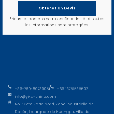
Obtenez Un Devis
*Nous respectons votre confidentialité et toutes
les informations sont protégées.
+86-760-89739051
+86 13751535502
info@yika-china.com
No.7 Kete Road Nord, Zone industrielle de
Dacén, bourgade de Huangpu, Ville de