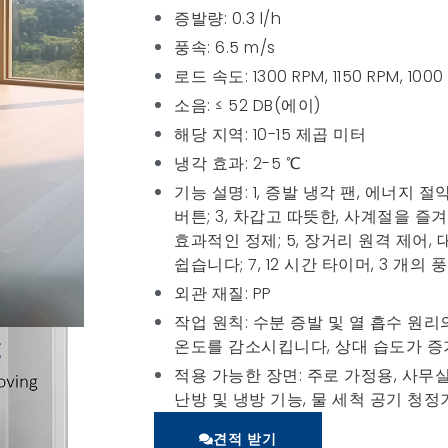
증발량: 0.3 l/h
풍속: 6.5 m/s
로드 속도: 1300 RPM, 1150 RPM, 10
소음: ≤ 52 DB(에이)
해당 지역: 10-15 제곱 미터
냉각 효과: 2-5 ℃
기능 설명: 1, 증발 냉각 팬, 에너지 
버튼; 3, 차갑고 따뜻한, 사계절을 즐겨
효과적인 정제; 5, 장거리 원격 제어, 
쉽습니다; 7, 12 시간 타이머, 3 개의 
외관 재질: PP
작업 원칙: 수분 증발 및 열 흡수 원
온도를 감소시킵니다, 상대 습도가 증
적용 가능한 장면: 주로 가정용, 사무
난방 및 냉방 기능, 물 세척 공기 청정
견적 받기