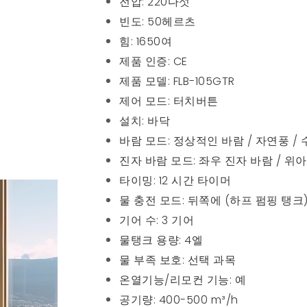
전압: 220다섯
빈도: 50헤르츠
힘: 1650여
제품 인증: CE
제품 모델: FLB-105GTR
제어 모드: 터치버튼
설치: 바닥
바람 모드: 정상적인 바람 / 자연풍 /
진자 바람 모드: 좌우 진자 바람 / 위
타이밍: 12 시간 타이머
물 충전 모드: 뒤쪽에 (하프 펌핑 탱크
기어 수: 3 기어
물탱크 용량: 4엘
물 부족 보호: 선택 과목
온열기능/리모컨 기능: 예
공기량: 400-500 m³/h