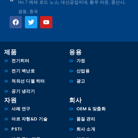
No.7 케테 로드 노스, 대선공업지대, 황푸 타운, 중산시,
광동, 중국
제품
응용
전기히터
가정
전기 벽난로
산업용
적외선 디젤 히터
광고
공기 냉각기
자원
회사
사례 연구
OEM & 맞춤화
아르 자형&D 기술
품질 관리
PSTI
회사 소개