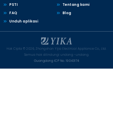
PSTI
Tentang kami
FAQ
Blog
Unduh aplikasi
Hak Cipta © 2026, Zhongshan Yijia Electrical Appliance Co., Ltd.
Semua hak dilindungi undang -undang.
Guangdong ICP No. 19043174