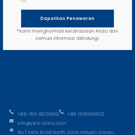
Dapatkan Penawaran
*Kami menghormati kerahasiaan Anda dan
semua informasi dilindungi.
+86-760-89739051
+86 13751535502
info@yika-china.com
No.7 Kete Road North, Zona Industri Dacen,