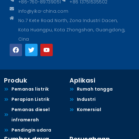
+86-760-89739051
+86 13751535502
info@yika-china.com
No.7 Kete Road North, Zona Industri Dacen,
Kota Huangpu, Kota Zhongshan, Guangdong,
Cina
Produk
Aplikasi
Pemanas listrik
Rumah tangga
Perapian Listrik
Industri
Pemanas diesel
Komersial
inframerah
Pendingin udara
Sumber daya
Perusahaan