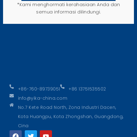
*Kami menghormati kerahasiaan Anda dan
semua informasi dilindungi.
+86-760-89739051
+86 13751535502
info@yika-china.com
No.7 Kete Road North, Zona Industri Dacen,
Kota Huangpu, Kota Zhongshan, Guangdong,
Cina