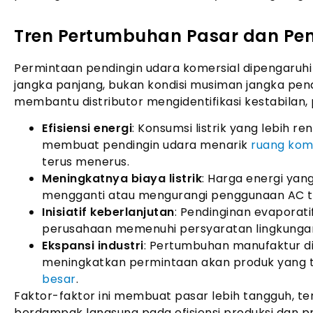
Tren Pertumbuhan Pasar dan Pe
Permintaan pendingin udara komersial dipengaruhi
jangka panjang, bukan kondisi musiman jangka pen
membantu distributor mengidentifikasi kestabilan, 
Efisiensi energi
: Konsumsi listrik yang lebih r
membuat pendingin udara menarik
ruang kom
terus menerus.
Meningkatnya biaya listrik
: Harga energi ya
mengganti atau mengurangi penggunaan AC tr
Inisiatif keberlanjutan
: Pendinginan evaporat
perusahaan memenuhi persyaratan lingkunga
Ekspansi industri
: Pertumbuhan manufaktur d
meningkatkan permintaan akan produk yang 
besar
.
Faktor-faktor ini membuat pasar lebih tangguh, te
berdampak langsung pada efisiensi produksi dan pro