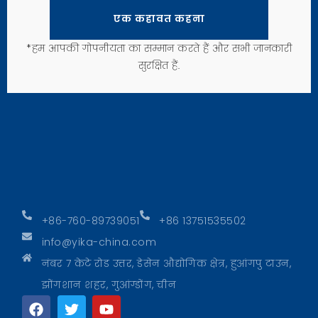
एक कहावत कहना
*हम आपकी गोपनीयता का सम्मान करते हैं और सभी जानकारी
सुरक्षित हैं.
+86-760-89739051
+86 13751535502
info@yika-china.com
नंबर 7 केटे रोड उत्तर, डेसेन औद्योगिक क्षेत्र, हुआंगपु टाउन,
झोंगशान शहर, गुआंग्डोंग, चीन