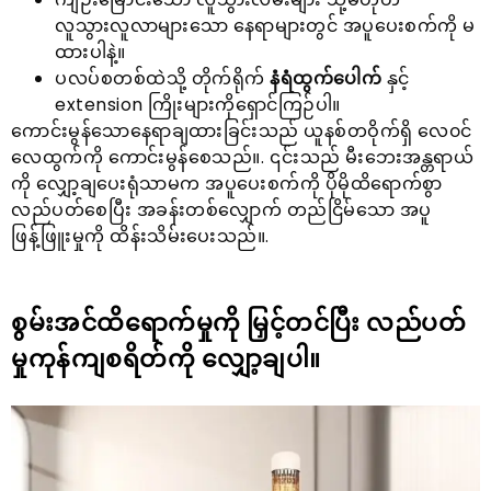
လူသွားလူလာများသော နေရာများတွင် အပူပေးစက်ကို မ
ထားပါနဲ့။
ပလပ်စတစ်ထဲသို့ တိုက်ရိုက်
နံရံထွက်ပေါက်
နှင့်
extension ကြိုးများကိုရှောင်ကြဉ်ပါ။
ကောင်းမွန်သောနေရာချထားခြင်းသည် ယူနစ်တဝိုက်ရှိ လေ၀င်
လေထွက်ကို ကောင်းမွန်စေသည်။. ၎င်းသည် မီးဘေးအန္တရာယ်
ကို လျှော့ချပေးရုံသာမက အပူပေးစက်ကို ပိုမိုထိရောက်စွာ
လည်ပတ်စေပြီး အခန်းတစ်လျှောက် တည်ငြိမ်သော အပူ
ဖြန့်ဖြူးမှုကို ထိန်းသိမ်းပေးသည်။.
စွမ်းအင်ထိရောက်မှုကို မြှင့်တင်ပြီး လည်ပတ်
မှုကုန်ကျစရိတ်ကို လျှော့ချပါ။