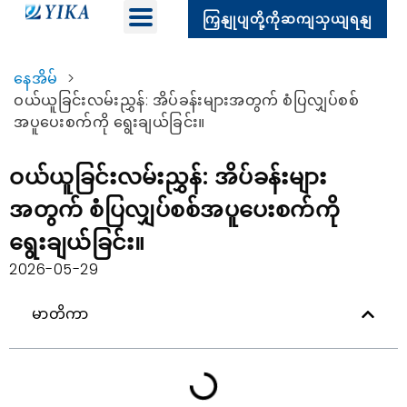
ကြှနျုပျတို့ကိုဆကျသှယျရနျ
နေအိမ်
>
ဝယ်ယူခြင်းလမ်းညွှန်: အိပ်ခန်းများအတွက် စံပြလျှပ်စစ်
အပူပေးစက်ကို ရွေးချယ်ခြင်း။
ဝယ်ယူခြင်းလမ်းညွှန်: အိပ်ခန်းများ
အတွက် စံပြလျှပ်စစ်အပူပေးစက်ကို
ရွေးချယ်ခြင်း။
2026-05-29
မာတိကာ