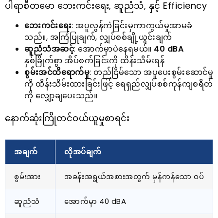
ပါရာစီတမော ဘေးကင်းရေး, ဆူညံသံ, နှင့် Efficiency
ဘေးကင်းရေး
: အပူလွန်ကဲခြင်းမှကာကွယ်မှုအာမခံ
သည်။, အကြံပြုချက်, လျှပ်စစ်ချို့ယွင်းချက်
ဆူညံသံအဆင့်
: အောက်မှာပဲနေရမယ်။
40 dBA
နှစ်ခြိုက်စွာ အိပ်စက်ခြင်းကို ထိန်းသိမ်းရန်
စွမ်းအင်ထိရောက်မှု
: တည်ငြိမ်သော အပူပေးစွမ်းဆောင်မှု
ကို ထိန်းသိမ်းထားခြင်းဖြင့် ရေရှည်လျှပ်စစ်ကုန်ကျစရိတ်
ကို လျှော့ချပေးသည်။
နောက်ဆုံးကြိုတင်ဝယ်ယူမှုစာရင်း
အချက်
လိုအပ်ချက်
စွမ်းအား
အခန်းအရွယ်အစားအတွက် မှန်ကန်သော ဝပ်
ဆူညံသံ
အောက်မှာ 40 dBA