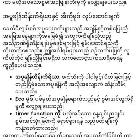
ကာ မလိုအပ်သောစွမ်းအင်ဖြုန်းတီးမှုကို လျှော့ချပေးသည်။.
အပူချိန်ထိန်းကိရိယာနှင့် အီကိုမုဒ် လုပ်ဆောင်ချက်
ခေတ်မီလျှပ်စစ်အပူပေးစက်များသည် အချိန်နှင့်တစ်ပြေးညီ
အခြေအနေများကိုအခြေခံ၍ အထွက်ကိုချိန်ညှိသည့်
အသိဉာဏ်ရှိထိန်းချုပ်မှုစနစ်များဖြင့် စွမ်းဆောင်ရည်ကို
တိုးတက်စေသည်။. ဤအင်္ဂါရပ်များသည် စဉ်ဆက်မပြတ် လူ
ကိုယ်တိုင် ချိန်ညှိခြင်းမရှိဘဲ သက်တောင့်သက်သာရှိစေရန်
ကူညီပေးပါသည်။.
အပူချိန်ထိန်းကိရိယာ
: စက်ဘီးကို ပါဝါဖွင့်/ပိတ်ခြင်းဖြင့်
တည်ငြိမ်သောအပူချိန်ကို အလိုအလျောက် ထိန်းသိမ်း
ပေးသည်။
Eco မုဒ်
: ပစ်မှတ်အပူချိန်ရောက်သည်နှင့် စွမ်းအင်ထွက်ရှိ
မှုကို လျှော့ချပေးသည်။
timer function ကို
: မလိုအပ်သော နေ့ချင်းညချင်း
စွမ်းအင်သုံးခြင်းကို ရှောင်ရှားရန် လည်ပတ်ချိန်ကို
ကန့်သတ်ထားသည်။
အတူတူ, ဤလုပ်ဆောင်ချက်များသည် အပူလွန်ကဲခြင်းကို ကာ