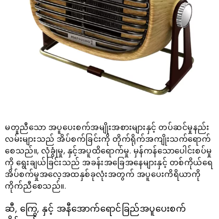
မတူညီသော အပူပေးစက်အမျိုးအစားများနှင့် တပ်ဆင်မှုနည်း
လမ်းများသည် အိပ်စက်ခြင်းကို တိုက်ရိုက်အကျိုးသက်ရောက်
စေသည်။, လုံခွုံမှု, နှင့်အပူထိရောက်မှု. မှန်ကန်သောပေါင်းစပ်မှု
ကို ရွေးချယ်ခြင်းသည် အခန်းအခြေအနေများနှင့် တစ်ကိုယ်ရေ
အိပ်စက်မှုအလေ့အထနှစ်ခုလုံးအတွက် အပူပေးကိရိယာကို
ကိုက်ညီစေသည်။.
ဆီ, ကြွေ, နှင့် အနီအောက်ရောင်ခြည်အပူပေးစက်