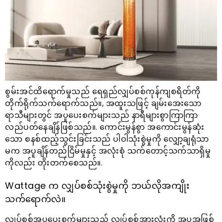
စွမ်းအင်ထိရောက်မှုသည် ရေရှည်လျှပ်စစ်ကုန်ကျစရိတ်ကို
တိုက်ရိုက်သက်ရောက်သည်။, အထူးသဖြင့် ချမ်းအေးသော
ရာသီများတွင် အပူပေးစက်များသည် နာရီများစွာကြာကြာ
လည်ပတ်နေချိန်ဖြစ်သည်။. ကောင်းမွန်စွာ အကောင်းမွန်ဆုံး
သော စနစ်ထည့်သွင်းခြင်းသည် ပါဝါသုံးစွဲမှုကို လျှော့ချရုံသာ
မက အပူချိန်တည်ငြိမ်မှုနှင့် အလုံးစုံ သက်တောင့်သက်သာရှိမှု
ကိုလည်း တိုးတက်စေသည်။.
Wattage က လျှပ်စစ်သုံးစွဲမှုကို ဘယ်လိုအကျိုး
သက်ရောက်လဲ။
လျှပ်စစ်အပူပေးစက်များသည် လျှပ်စစ်အားလုံးကို အပူအဖြစ်