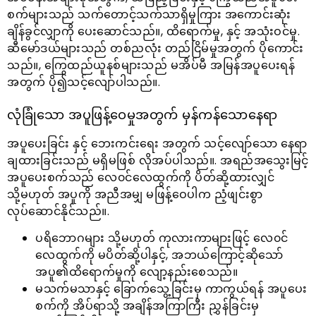
စက်များသည် သက်တောင့်သက်သာရှိမှုကြား အကောင်းဆုံး
ချိန်ခွင်လျှာကို ပေးဆောင်သည်။, ထိရောက်မှု, နှင့် အသုံးဝင်မှု.
ဆီမော်ဒယ်များသည် တစ်ညလုံး တည်ငြိမ်မှုအတွက် ပိုကောင်း
သည်။, ကြွေထည်ယူနစ်များသည် မအိပ်မီ အမြန်အပူပေးရန်
အတွက် ပို၍သင့်လျော်ပါသည်။.
လုံခြုံသော အပူဖြန့်ဝေမှုအတွက် မှန်ကန်သောနေရာ
အပူပေးခြင်း နှင့် ဘေးကင်းရေး အတွက် သင့်လျော်သော နေရာ
ချထားခြင်းသည် မရှိမဖြစ် လိုအပ်ပါသည်။. အရည်အသွေးမြင့်
အပူပေးစက်သည် လေ၀င်လေထွက်ကို ပိတ်ဆို့ထားလျှင်
သို့မဟုတ် အပူကို အညီအမျှ မဖြန့်ဝေပါက ညံ့ဖျင်းစွာ
လုပ်ဆောင်နိုင်သည်။.
ပရိဘောဂများ သို့မဟုတ် ကုလားကာများဖြင့် လေ၀င်
လေထွက်ကို မပိတ်ဆို့ပါနှင့်, အဘယ်ကြောင့်ဆိုသော်
အပူ၏ထိရောက်မှုကို လျော့နည်းစေသည်။
မသက်မသာနှင့် ခြောက်သွေ့ခြင်းမှ ကာကွယ်ရန် အပူပေး
စက်ကို အိပ်ရာသို့ အချိန်အကြာကြီး ညွှန်ခြင်းမှ