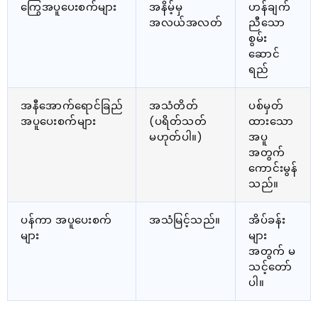
ကြွေအပူပေးစက်များ
အနိမ့်မှ
ဟန်ချက်
အလယ်အလတ်
ညီသော
စွမ်း
ဆောင်
ရည်
အနီအောက်ရောင်ခြည်
အသံတိတ်
ပစ်မှတ်
အပူပေးစက်များ
(ပရိတ်သတ်
ထားသော
မဟုတ်ပါ။)
အပူ
အတွက်
ကောင်းမွန်
သည်။
ပန်ကာ အပူပေးစက်
အသံမြင့်သည်။
အိပ်ခန်း
များ
များ
အတွက် မ
သင့်တော်
ပါ။