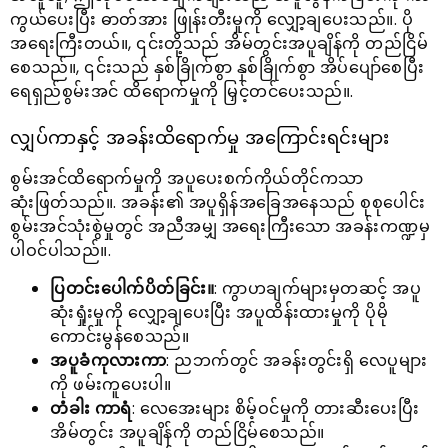
ကွယ်ပေးပြီး ဓာတ်အား ဖြုန်းတီးမှုကို လျှော့ချပေးသည်။. ပို
အရေးကြီးတယ်။, ၎င်းတို့သည် အိမ်တွင်းအပူချိန်ကို တည်ငြိမ်
စေသည်။, ၎င်းသည် နှစ်ခြိုက်စွာ နှစ်ခြိုက်စွာ အိပ်ပျော်စေပြီး
ရေရှည်စွမ်းအင် ထိရောက်မှုကို မြှင့်တင်ပေးသည်။.
လျှပ်ကာနှင့် အခန်းထိရောက်မှု အကြောင်းရင်းများ
စွမ်းအင်ထိရောက်မှုကို အပူပေးစက်ကိုယ်တိုင်ကသာ
ဆုံးဖြတ်သည်။. အခန်း၏ အပူရှိန်အခြေအနေသည် စုစုပေါင်း
စွမ်းအင်သုံးစွဲမှုတွင် အညီအမျှ အရေးကြီးသော အခန်းကဏ္ဍမှ
ပါဝင်ပါသည်။.
ပြတင်းပေါက်ပိတ်ခြင်း။
: ကွာဟချက်များမှတဆင့် အပူ
ဆုံးရှုံးမှုကို လျှော့ချပေးပြီး အပူထိန်းထားမှုကို ပိုမို
ကောင်းမွန်စေသည်။
အပူခံကုလားကာ
: ညဘက်တွင် အခန်းတွင်းရှိ လေပူများ
ကို ဖမ်းကူပေးပါ။
တံခါး ကာရံ
: လေအေးများ စိမ့်ဝင်မှုကို တားဆီးပေးပြီး
အိမ်တွင်း အပူချိန်ကို တည်ငြိမ်စေသည်။