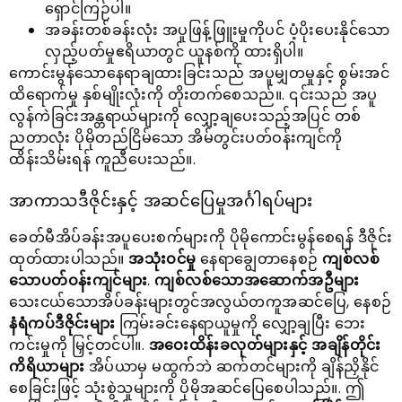
ရှောင်ကြဉ်ပါ။
အခန်းတစ်ခန်းလုံး အပူဖြန့်ဖြူးမှုကိုပင် ပံ့ပိုးပေးနိုင်သော
လှည့်ပတ်မှုဧရိယာတွင် ယူနစ်ကို ထားရှိပါ။
ကောင်းမွန်သောနေရာချထားခြင်းသည် အပူမျှတမှုနှင့် စွမ်းအင်
ထိရောက်မှု နှစ်မျိုးလုံးကို တိုးတက်စေသည်။. ၎င်းသည် အပူ
လွန်ကဲခြင်းအန္တရာယ်များကို လျှော့ချပေးသည့်အပြင် တစ်
ညတာလုံး ပိုမိုတည်ငြိမ်သော အိမ်တွင်းပတ်ဝန်းကျင်ကို
ထိန်းသိမ်းရန် ကူညီပေးသည်။.
အာကာသဒီဇိုင်းနှင့် အဆင်ပြေမှုအင်္ဂါရပ်များ
ခေတ်မီအိပ်ခန်းအပူပေးစက်များကို ပိုမိုကောင်းမွန်စေရန် ဒီဇိုင်း
ထုတ်ထားပါသည်။
အသုံးဝင်မှု
နေရာချွေတာနေစဉ်
ကျစ်လစ်
သောပတ်ဝန်းကျင်များ
.
ကျစ်လစ်သောအဆောက်အဦများ
သေးငယ်သောအိပ်ခန်းများတွင်အလွယ်တကူအဆင်ပြေ, နေစဉ်
နံရံကပ်ဒီဇိုင်းများ
ကြမ်းခင်းနေရာယူမှုကို လျှော့ချပြီး ဘေး
ကင်းမှုကို မြှင့်တင်ပါ။.
အဝေးထိန်းခလုတ်များနှင့် အချိန်တိုင်း
ကိရိယာများ
အိပ်ယာမှ မထွက်ဘဲ ဆက်တင်များကို ချိန်ညှိနိုင်
စေခြင်းဖြင့် သုံးစွဲသူများကို ပိုမိုအဆင်ပြေစေပါသည်။. ဤ