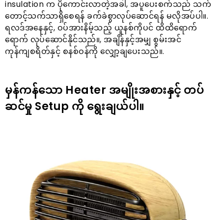
insulation က ပိုကောင်းလာတဲ့အခါ, အပူပေးစက်သည် သက်
တောင့်သက်သာရှိစေရန် ခက်ခဲစွာလုပ်ဆောင်ရန် မလိုအပ်ပါ။.
ရလဒ်အနေနှင့်, ဝပ်အားနိမ့်သည့် ယူနစ်ကိုပင် ထိထိရောက်
ရောက် လုပ်ဆောင်နိုင်သည်။, အချိန်နှင့်အမျှ စွမ်းအင်
ကုန်ကျစရိတ်နှင့် စနစ်ဝန်ကို လျှော့ချပေးသည်။.
မှန်ကန်သော Heater အမျိုးအစားနှင့် တပ်
ဆင်မှု Setup ကို ရွေးချယ်ပါ။