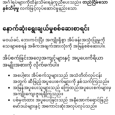
အင်္ဂါရပ်များကိုထိန်းသိမ်းရန်ကူညီပေးသည်။
တည်ငြိမ်သော
နှစ်သိမ့်မှု
လက်ဖြင့်လုပ်ဆောင်မှုနည်းသော.
နောက်ဆုံးရွေးချယ်မှုစစ်ဆေးစာရင်း
မဝယ်ခင်, ဘေးကင်းပြီး အကျိုးရှိစွာ အိပ်ခန်းအသုံးပြုမှုကို
သေချာစေရန် အဓိကအချက်အားလုံးကို အမြန်စစ်ဆေးပါ။.
အိပ်စက်ခြင်းအလေ့အကျင့်များနှင့် အပူပေးကိရိယာ
အမျိုးအစားကို လိုက်ဖက်ပါ။
အပေါ့စား အိပ်စက်သူများသည် အသံတိတ်လုပ်ငန်း
အတွက် ဆီဖြည့်အပူပေးစက်များကို နှစ်သက်ကြသည်။
အမြန်အပူပေးသူများသည် ကြွေထည်အပူပေးစက်များမှ
အကျိုးကျေးဇူးရရှိကြသည်။
ပစ်မှတ်ထား အပူပေးခြင်းသည် အနီအောက်ရောင်ခြည်
မော်ဒယ်များနှင့် အကောင်းဆုံးအလုပ်လုပ်သည်။