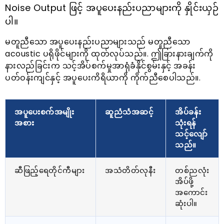
Noise Output ဖြင့် အပူပေးနည်းပညာများကို နှိုင်းယှဉ်
ပါ။
မတူညီသော အပူပေးနည်းပညာများသည် မတူညီသော
acoustic ပရိုဖိုင်များကို ထုတ်လုပ်သည်။. ဤခြားနားချက်ကို
နားလည်ခြင်းက သင့်အိပ်စက်မှုအာရုံခံနိုင်စွမ်းနှင့် အခန်း
ပတ်ဝန်းကျင်နှင့် အပူပေးကိရိယာကို ကိုက်ညီစေပါသည်။.
အပူပေးစက်အမျိုး
ဆူညံသံအဆင့်
အိပ်ခန်း
အစား
သုံးရန်
သင့်လျော်
သည်။
ဆီဖြည့်ရေတိုင်ကီများ
အသံတိတ်လုနီး
တစ်ညလုံး
အိပ်ဖို့
အကောင်း
ဆုံးပါ။