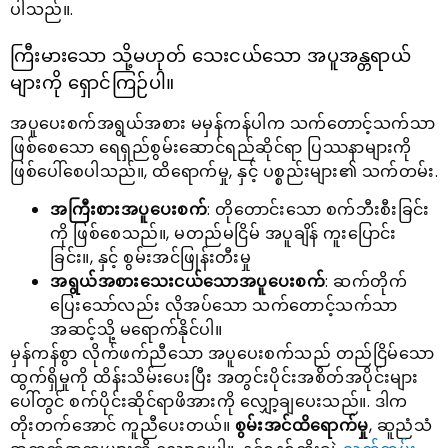
ပါသည်။.
ကြီးမားသော သို့မဟုတ် သေးငယ်သော အပူအန္တရာယ်
များကို ရှောင်ကြဉ်ပါ။
အပူပေးစက်အရွယ်အစား မမှန်ကန်ပါက သက်တောင့်သက်သာ
ဖြစ်စေသော ရေရှည်စွမ်းဆောင်ရည်ဆိုင်ရာ ပြဿနာများကို
ဖြစ်ပေါ်စေပါသည်။, ထိရောက်မှု, နှင့် ပစ္စည်းများ၏ သက်တမ်း.
အကြီးစားအပူပေးစက်
: တိုတောင်းသော စက်ဘီးစီးခြင်း
ကို ဖြစ်စေသည်။, မတည်မငြိမ် အပူချိန် ကူးပြောင်း
ခြင်း။, နှင့် စွမ်းအင်ဖြုန်းတီးမှု
အရွယ်အစားသေးငယ်သောအပူပေးစက်
: ဆက်တိုက်
ပြေးသော်လည်း လိုအပ်သော သက်တောင့်သက်သာ
အဆင့်သို့ မရောက်နိုင်ပါ။
မှန်ကန်စွာ လိုက်ဖက်ညီသော အပူပေးစက်သည် တည်ငြိမ်သော
ထွက်ရှိမှုကို ထိန်းသိမ်းပေးပြီး အတွင်းပိုင်းအစိတ်အပိုင်းများ
ပေါ်တွင် စက်ပိုင်းဆိုင်ရာဖိအားကို လျှော့ချပေးသည်။. ဒါက
တိုးတက်အောင် ကူညီပေးတယ်။
စွမ်းအင်ထိရောက်မှု
, ဆူညံသံ