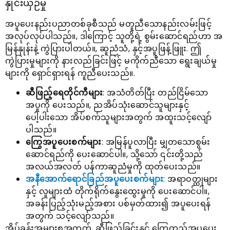
နှိုင်းယှဉ်မှု
အပူပေးနည်းပညာတစ်ခုစီသည် မတူညီသောနည်းလမ်းဖြင့်
အလုပ်လုပ်ပါသည်။, ဒါကြောင့် သူတို့ရဲ့ စွမ်းဆောင်ရည်ဟာ အ
မြန်နှုန်းနဲ့ ကွဲပြားပါတယ်။, ဆူညံသံ, နှင့်အပူဖြန့်ဖြူး. ဤ
ကွဲပြားမှုများကို နားလည်ခြင်းဖြင့် မကိုက်ညီသော ရွေးချယ်မှု
များကို ရှောင်ရှားရန် ကူညီပေးသည်။.
ဆီဖြည့်ရေတိုင်ကီများ
: အသံတိတ်ပြီး တည်ငြိမ်သော
အပူကို ပေးသည်။, ညအိပ်သုံးဆောင်သူများနှင့်
ပေါ့ပါးသော အိပ်စက်သူများအတွက် အထူးသင့်လျော်
ပါသည်။
ကြွေအပူပေးစက်များ
: အမြန်ပူလာပြီး မျှတသောစွမ်း
ဆောင်ရည်ကို ပေးဆောင်ပါ။, သို့သော် ၎င်းတို့သည်
အလယ်အလတ် ပန်ကာဆူညံမှုကို ထုတ်ပေးသည်။
အနီအောက်ရောင်ခြည်အပူပေးစက်များ
: အရာဝတ္ထုများ
နှင့် လူများထံ တိုက်ရိုက်နွေးထွေးမှုကို ပေးဆောင်ပါ။,
အခန်းပြည့်သုံးမည့်အစား ပစ်မှတ်ထား၍ အပူပေးရန်
အတွက် သင့်လျော်သည်။
အိပ်ခန်းအများစုအတွက်, ဆီဖြည့်ခြင်းနှင့် ကြွေထည်အပူပေး