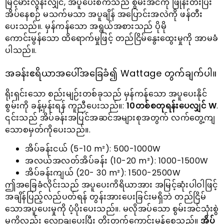
မြင့်မားလွန်းလျှင်, အပူပေးစက်သည် စွမ်းအင်ကို ဖြုန်းတီးပြီး
အိပ်နေစဉ် မသက်မသာ အပူချိန် အပြောင်းအလဲကို ဖန်တီး
ပေးသည်။. မှန်ကန်သော အရွယ်အစားသည် ပိုမို
ကောင်းမွန်သော ထိရောက်မှုဖြင့် တည်ငြိမ်နွေးထွေးမှုကို အာမခံ
ပါသည်။.
အခန်းဧရိယာအပေါ်အခြေခံ၍ Wattage တွက်ချက်ပါ။
ရိုးရှင်းသော စည်းမျဉ်းတစ်ခုသည် မှန်ကန်သော အပူပေးနိုင်
စွမ်းကို ခန့်မှန်းရန် ကူညီပေးသည်။:
10တစ်စတုရန်းပေလျှင် W
.
၎င်းသည် အိပ်ခန်းအပြင်အဆင်အများစုအတွက် လက်တွေ့ကျ
သောစမှတ်ကိုပေးသည်။.
အိပ်ခန်းငယ် (5-10 m²): 500-1000W
အလယ်အလတ်အိပ်ခန်း (10-20 m²): 1000-1500W
အိပ်ခန်းကျယ် (20- 30 m²): 1500-2500W
ဤအခြေခံလိုင်းသည် အပူပေးကိရိယာအား အမြင့်ဆုံးပါဝါဖြင့်
အချိန်ပြည့်လည်ပတ်ရန် တွန်းအားပေးခြင်းမရှိဘဲ တည်ငြိမ်
သောအပူပေးမှုကို ပံ့ပိုးပေးသည်။. မလိုအပ်သော စွမ်းအင်သုံးစွဲ
မှုကိုလည်း လျှော့ချပေးပြီး တိုးတက်ကောင်းမွန်စေသည်။
အိပ်