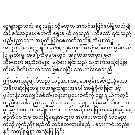
လူများစွာသည် ဈေးနှုန်း သို့မဟုတ် အသွင်အပြင်ပေါ်မူတည်၍
အိပ်ခန်းအပူပေးစက်ကို ရွေးချယ်ကြသည်။, သို့သော် ၎င်းသည်
မညီမညာသော အပူကို ဖြစ်စေတတ်သည်။, အိပ်စက်မှု
အရည်အသွေးညံ့ဖျင်းခြင်း။, သို့မဟုတ် မလိုအပ်သော စွမ်းအင်
ဖြုန်းတီးမှု. အချို့ကိစ္စများတွင်, အရွယ်အစားမှားခြင်း
သို့မဟုတ် ဆူညံသံများ မြင့်မားခြင်းသည် ညဘက်အသုံးပြုမှု
ကိုပင် စိတ်မသက်မသာဖြစ်စေပြီး ဘေးကင်းစေသည်။.
ဤလမ်းညွှန်ချက်သည် သင့်အား အပူပေးစွမ်းအင်ကဲ့သို့သော
အဓိကဆုံးဖြတ်ချက်အချက်များအပေါ် အာရုံစိုက်ခြင်းဖြင့်
မှန်ကန်သောလျှပ်စစ်အိပ်ခန်းအပူပေးစက်ကို ရွေးချယ်ရာတွင်
ကူညီပေးပါသည်။, ဆူညံသံအဆင့်, လုံခွုံမှု, စွမ်းအင်ထိရောက်
မှု, နှင့် heater အမျိုးအစား. သင့်အခန်းအခြေအနေများနှင့် နေ့
စဥ်အိပ်စက်မှု တည်ငြိမ်ရန်အတွက် အပူပေးစက်ကို သင်မည်
ကဲ့သို့ ကိုက်ညီရမည်ကို သင်လေ့လာပါမည်။, ဘေးကင်းသည်။,
နှင့် အကျိုးရှိစွာ အသုံးပြုခြင်း။.