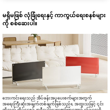
မရှိမဖြစ် လုံခြုံရေးနှင့် ကာကွယ်ရေးစနစ်များ
ကို စစ်ဆေးပါ။
ဘေးကင်းရေးသည် အိပ်ခန်းအပူပေးစက်များအတွက်
အရေးကြီးဆုံးအချက်တစ်ချက်ဖြစ်သည်။, အထူးသဖြင့် ၎င်း
တို့သည် အိပ်နေစဉ် နာရီပေါင်းများစွာကြာအောင် ပြေးလေ့ရှိ