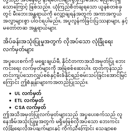
သောကြောင့် ဖြစ်သည်။. ယုံကြည်စိတ်ချရသော ယူနစ်တစ်ခု
တွင် မီးဘေးအန္တရာယ်ကို လျှော့ချရန်အတွက် အကာအကွယ်
အလွှာများစွာ ပါဝင်ရပါမည်။, အပူလွန်ကဲခြင်းပြဿနာများ, နှင့်
မတော်တဆ အန္တရာယ်များ.
အိပ်ခန်းအသုံးပြုမှုအတွက် လိုအပ်သော လုံခြုံရေး
လက်မှတ်များ
အပူပေးစက်ကို မရွေးချယ်မီ, နိုင်ငံတကာအသိအမှတ်ပြု ဘေး
ကင်းရေး လက်မှတ်များကို အမြဲစစ်ဆေးပါ။. ထုတ်ကုန်သည်
တင်းကျပ်သောလျှပ်စစ်နှင့်မီးခံနိုင်ရည်စမ်းသပ်ခြင်းအောင်မြင်
ကြောင်း ဤစံနှုန်းများကအတည်ပြုသည်။.
UL လက်မှတ်
ETL လက်မှတ်
CSA လက်မှတ်
ဤအသိအမှတ်ပြုလက်မှတ်များသည် အပူပေးစက်သည် လူ
နေအိမ်အသုံးပြုမှုအတွက် မရှိမဖြစ်လိုအပ်သော ဘေးကင်း
လုံခြုံရေးလိုအပ်ချက်များနှင့် ကိုက်ညီကြောင်း သေချာစေ