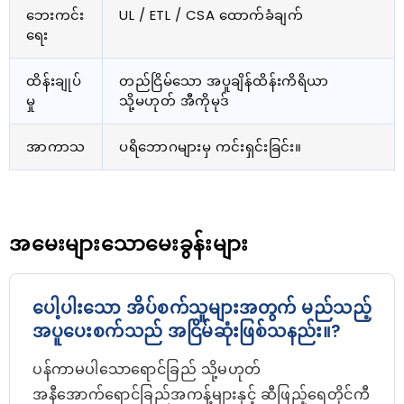
ဘေးကင်း
UL / ETL / CSA ထောက်ခံချက်
ရေး
ထိန်းချုပ်
တည်ငြိမ်သော အပူချိန်ထိန်းကိရိယာ
မှု
သို့မဟုတ် အီကိုမုဒ်
အာကာသ
ပရိဘောဂများမှ ကင်းရှင်းခြင်း။
အမေးများသောမေးခွန်းများ
ပေါ့ပါးသော အိပ်စက်သူများအတွက် မည်သည့်
အပူပေးစက်သည် အငြိမ်ဆုံးဖြစ်သနည်း။?
ပန်ကာမပါသောရောင်ခြည် သို့မဟုတ်
အနီအောက်ရောင်ခြည်အကန့်များနှင့် ဆီဖြည့်ရေတိုင်ကီ