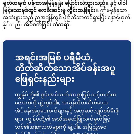
ရုတ်တရက် ပန်ကာအမြန်နှုန်း ပြောင်းလဲသွားသည်။
, နှင့်
ပါဝါ
မြင့်သောမုဒ်တွင် လေစီးဆင်းမှု လှိုင်းထန်ခြင်း။
. ဤမမှန်သော
အသံများသည် ညအချိန်တွင် ပို၍သိသာထင်ရှားပြီး နှောင့်ယှက်
နိုင်သည်။
အိပ်စက်ခြင်း သံသရာ
.
အရင်းအမြစ် ပရီမီယံ,
တိတ်ဆိတ်သောအိပ်ခန်းအပူ
ဖြေရှင်းနည်းများ
ကျွန်ုပ်တို့၏ စွမ်းအင်သက်သာစွာဖြင့် သင့်ကတ်တ
လောက်ကို ချဲ့ထွင်ပါ။, အလွန်တိတ်ဆိတ်သော
အိပ်ခန်းအပူပေးစက်များနှင့် အလှဆင်လျှပ်စစ်မီးဖို
များ. ကျွန်ုပ်တို့၏ အသိအမှတ်ပြုလက်မှတ်ဖြင့်
သင်၏အနားသတ်များကို ချဲ့ပါ။, အပြည့်အဝ