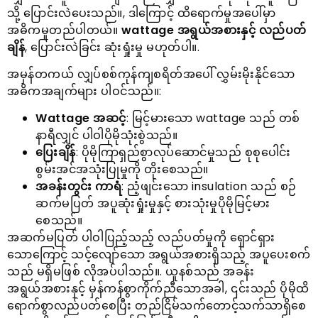
သို့ ပြောင်းလဲပေးသည်။, ဒါကြောင့် ထိရောက်မှုအပေါ်မှာ
အဓိကမူတည်ပါတယ်။
wattage အရွယ်အစားနှင့် လည်ပတ်
ချိန်
, ပြောင်းလဲခြင်း ဆုံးရှုံးမှု မဟုတ်ပါ။.
အမှန်တကယ် လျှပ်စစ်ကုန်ကျစရိတ်အပေါ် လွှမ်းမိုးနိုင်သော
အဓိကအချက်များ ပါဝင်သည်။:
Wattage အဆင့်
: မြင့်မားသော wattage သည် တစ်
နာရီလျှင် ပါဝါပိုမိုသုံးစွဲသည်။
ပြေးချိန်
: ပိုမိုကြာရှည်စွာလုပ်ဆောင်မှုသည် စုစုပေါင်း
စွမ်းအင်အသုံးပြုမှုကို တိုးစေသည်။
အခန်းတွင်း ကာရံ
: ညံ့ဖျင်းသော insulation သည် စဉ်
ဆက်မပြတ် အပူဆုံးရှုံးမှုနှင့် စားသုံးမှုပိုမိုမြင့်မား
စေသည်။
အဆက်မပြတ် ပါဝါပြည့်သည့် လည်ပတ်မှုကို ရှောင်ရှား
သောကြောင့် သင့်လျော်သော အရွယ်အစားရှိသည့် အပူပေးစက်
သည် မရှိမဖြစ် လိုအပ်ပါသည်။. ယူနစ်သည် အခန်း
အရွယ်အစားနှင့် မှန်ကန်စွာကိုက်ညီသောအခါ, ၎င်းသည် ပိုမိုထိ
ရောက်စွာလည်ပတ်စေပြီး တည်ငြိမ်သက်တောင့်သက်သာရှိစေ