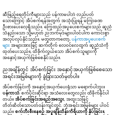
ဆီဖြည့်ရေတိုင်ကီများသည် ပန်ကာမပါဘဲ လည်ပတ်
သောကြောင့် အိပ်စက်ရန်အတွက် အသုံးပြုရန် မကြာခဏ
ဦးစားပေးလေ့ရှိသည်။. ကြွေထည်အပူပေးစက်များသည် ဆူညံ
သံနည်းသော သို့မဟုတ် ညဘက်မုဒ်များပါ၀င်ပါက ကောင်းစွာ
အလုပ်လုပ်နိုင်သည်။. မတူတာကတော့,
ပန်ကာအပူပေးစက်
များ
အများအားဖြင့် ဆက်တိုက် လေ၀င်လေထွက် ဆူညံသံကို
ထုတ်ပေးသည်။, ထိခိုက်လွယ်သော အိပ်စက်သူများကို
အနှောင့်အယှက်ဖြစ်စေနိုင်သည်။.
ညအချိန်တွင် အိပ်စက်ခြင်း အနှောင့်အယှက်ဖြစ်စေသော
အရင်းအမြစ်များကို ခွဲခြားသတ်မှတ်ပါ။
အိပ်စက်ခြင်းကို အနှောင့်အယှက်ပေးရုံသာ မရောက်ပါဘူး။
ပန်ကာသံ
. စက်ပိုင်းဆိုင်ရာ အသံလေးတွေလည်း ထိခိုက်နိုင်ပါ
တယ်။
အိပ်စက်ခြင်းအရည်အသွေး
, အထူးသဖြင့်
တိတ်ဆိတ်သောပတ်ဝန်းကျင်တွင်. ဘုံအရင်းအမြစ်များ ပါဝင်
သည်။
စက်ဘီးစီးနေစဉ် အပူချိန်ထိန်းကိရိယာကို နှိပ်ခြင်း။
,