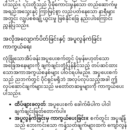
ပါသည်။. ၎င်းတို့သည် ပိုမိုကောင်းမွန်သော တည်ဆောက်မှု
အရည်အသွေးနှင့် ကြာမြင့်စွာ လည်ပတ်နေသော နာရီများ
အတွင်း လျှပ်စစ်ချို့ယွင်းမှု ဖြစ်နိုင်ခြေ နည်းပါးကြောင်း
ညွှန်ပြသည်။.
အလိုအလျောက်ပိတ်ခြင်းနှင့် အပူလွန်ကဲခြင်း
ကာကွယ်ရေး
လုံခြုံသောအိပ်ခန်းအပူပေးစက်တွင် ပုံမှန်မဟုတ်သော
အခြေအနေများကို ချက်ချင်းတုံ့ပြန်နိုင်သည့် တပ်ဆင်ထား
သောအကာအကွယ်စနစ်များ ပါဝင်ရပါမည်။. အပူပေးစက်
သည် ညဘက်တွင် ပိုင်ရှင်မရှိဘဲ အလုပ်လုပ်သည့်အခါ ဤ
လုပ်ဆောင်ချက်များသည် မတော်တဆမှုများကို ကာကွယ်ပေး
ပါသည်။.
ထိပ်ဖျားခလုတ်
: အပူပေးစက် ခေါက်မိပါက ပါဝါ
ချက်ချင်းဖြတ်တောက်ပါ။
အပူလွန်ကဲခြင်းမှ ကာကွယ်ပေးခြင်း။
: စက်တွင်း အပူချိန်
သည် ဘေးကင်းသော ကန့်သတ်ချက်များထက် ကျော်လွန်