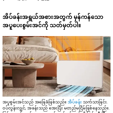
အိပ်ခန်းအရွယ်အစားအတွက် မှန်ကန်သော
အပူပေးစွမ်းအင်ကို သတ်မှတ်ပါ။
အပူစွမ်းအင်သည် အခြေခံဖြစ်သည်။
အိပ်ခန်း
သက်သာခြင်း.
ဝပ်လွန်းလျှင်, အခန်းသည် အေးပြီး မတည်မငြိမ်ဖြစ်နေသည်။.