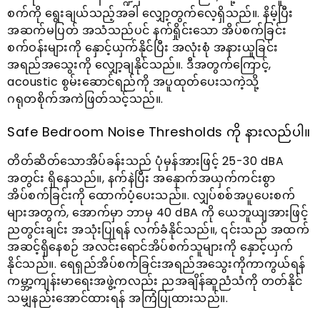
စက်ကို ရွေးချယ်သည့်အခါ လျှော့တွက်လေ့ရှိသည်။. နိမ့်ပြီး
အဆက်မပြတ် အသံသည်ပင် နက်ရှိုင်းသော အိပ်စက်ခြင်း
စက်ဝန်းများကို နှောင့်ယှက်နိုင်ပြီး အလုံးစုံ အနားယူခြင်း
အရည်အသွေးကို လျှော့ချနိုင်သည်။. ဒီအတွက်ကြောင့်,
acoustic စွမ်းဆောင်ရည်ကို အပူထုတ်ပေးသကဲ့သို့
ဂရုတစိုက်အကဲဖြတ်သင့်သည်။.
Safe Bedroom Noise Thresholds ကို နားလည်ပါ။
တိတ်ဆိတ်သောအိပ်ခန်းသည် ပုံမှန်အားဖြင့် 25-30 dBA
အတွင်း ရှိနေသည်။, နက်နဲပြီး အနှောက်အယှက်ကင်းစွာ
အိပ်စက်ခြင်းကို ထောက်ပံ့ပေးသည်။. လျှပ်စစ်အပူပေးစက်
များအတွက်, အောက်မှာ ဘာမှ 40 dBA ကို ယေဘူယျအားဖြင့်
ညတွင်းချင်း အသုံးပြုရန် လက်ခံနိုင်သည်။, ၎င်းသည် အထက်
အဆင့်ရှိနေစဉ် အလင်းရောင်အိပ်စက်သူများကို နှောင့်ယှက်
နိုင်သည်။. ရေရှည်အိပ်စက်ခြင်းအရည်အသွေးကိုကာကွယ်ရန်
ကမ္ဘာ့ကျန်းမာရေးအဖွဲ့ကလည်း ညအချိန်ဆူညံသံကို တတ်နိုင်
သမျှနည်းအောင်ထားရန် အကြံပြုထားသည်။.