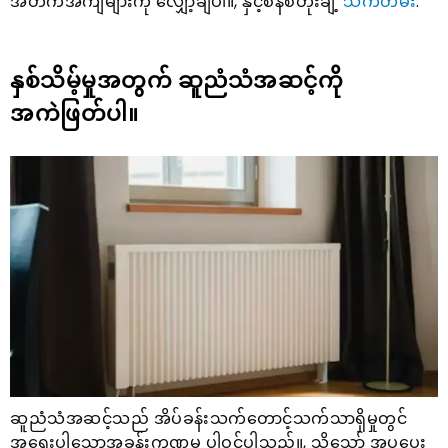
အတက်အကျများကို လျှော့ချပါ။, နှင့်စနစ်တိုးချဲ့
သက်တမ်း
.
နှစ်သိမ့်မှုအတွက် ဆူညံသံအဆင့်ကို
အကဲဖြတ်ပါ။
ဆူညံသံအဆင့်သည် အိပ်ခန်းသက်တောင့်သက်သာရှိမှုတွင်
အရေးပါသောအခန်းကဏ္ဍမှ ပါဝင်ပါသည်။, သို့သော် အပူပေး