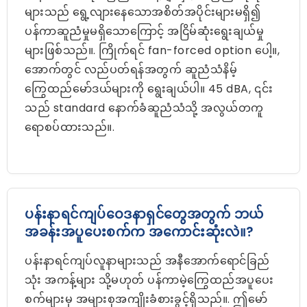
များသည် ရွေ့လျားနေသောအစိတ်အပိုင်းများမရှိ၍
ပန်ကာဆူညံမှုမရှိသောကြောင့် အငြိမ်ဆုံးရွေးချယ်မှု
များဖြစ်သည်။. ကြိုက်ရင် fan-forced option ပေါ့။,
အောက်တွင် လည်ပတ်ရန်အတွက် ဆူညံသံနိမ့်
ကြွေထည်မော်ဒယ်များကို ရွေးချယ်ပါ။ 45 dBA, ၎င်း
သည် standard နောက်ခံဆူညံသံသို့ အလွယ်တကူ
ရောစပ်ထားသည်။.
ပန်းနာရင်ကျပ်ဝေဒနာရှင်တွေအတွက် ဘယ်
အခန်းအပူပေးစက်က အကောင်းဆုံးလဲ။?
ပန်းနာရင်ကျပ်လူနာများသည် အနီအောက်ရောင်ခြည်
သုံး အကန့်များ သို့မဟုတ် ပန်ကာမဲ့ကြွေထည်အပူပေး
စက်များမှ အများစုအကျိုးခံစားခွင့်ရှိသည်။. ဤမော်