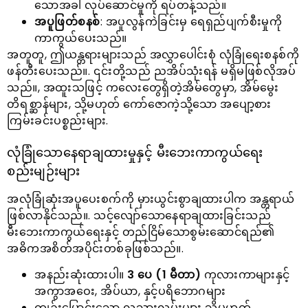
သောအခါ လုပ်ဆောင်မှုကို ရပ်တန့်သည်။
အပူဖြတ်စနစ်
: အပူလွန်ကဲခြင်းမှ ရေရှည်ပျက်စီးမှုကို
ကာကွယ်ပေးသည်။
အတူတူ, ဤယန္တရားများသည် အလွှာပေါင်းစုံ လုံခြုံရေးစနစ်ကို
ဖန်တီးပေးသည်။. ၎င်းတို့သည် ညအိပ်သုံးရန် မရှိမဖြစ်လိုအပ်
သည်။, အထူးသဖြင့် ကလေးတွေရှိတဲ့အိမ်တွေမှာ, အိမ်မွေး
တိရစ္ဆာန်များ, သို့မဟုတ် ကော်ဇောကဲ့သို့သော အပျော့စား
ကြမ်းခင်းပစ္စည်းများ.
လုံခြုံသောနေရာချထားမှုနှင့် မီးဘေးကာကွယ်ရေး
စည်းမျဉ်းများ
အလုံခြုံဆုံးအပူပေးစက်ကို မှားယွင်းစွာချထားပါက အန္တရာယ်
ဖြစ်လာနိုင်သည်။. သင့်လျော်သောနေရာချထားခြင်းသည်
မီးဘေးကာကွယ်ရေးနှင့် တည်ငြိမ်သောစွမ်းဆောင်ရည်၏
အဓိကအစိတ်အပိုင်းတစ်ခုဖြစ်သည်။.
အနည်းဆုံးထားပါ။
3 ပေ (1 မီတာ)
ကုလားကာများနှင့်
အကွာအဝေး, အိပ်ယာ, နှင့်ပရိဘောဂများ
ကျဉ်းမြောင်းသော လူသွားလမ်းများ သို့မဟုတ်