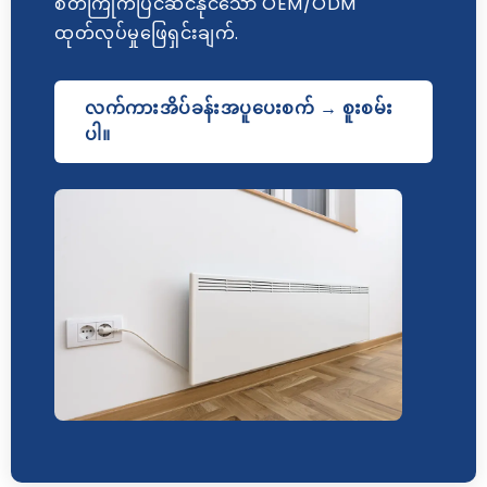
စိတ်ကြိုက်ပြင်ဆင်နိုင်သော OEM/ODM
ထုတ်လုပ်မှုဖြေရှင်းချက်.
လက်ကားအိပ်ခန်းအပူပေးစက် → စူးစမ်း
ပါ။