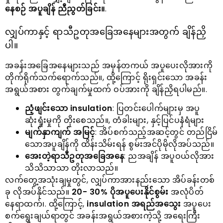
နေစဉ် အပူချိန် ညီညွတ်ခြင်း။
.
လျှပ်ကာနှင့် ရာသီဥတုအခြေအနေများအတွက် ချိန်ညှိ
ပါ။
အခန်းအခြေအနေများသည် အမှန်တကယ် အပူပေးလိုအားကို
တိုက်ရိုက်သက်ရောက်သည်။, ထို့ကြောင့် ရိုးရှင်းသော အခန်း
အရွယ်အစား တွက်ချက်မှုထက် ဝပ်အားကို ချိန်ညှိရပါမည်။.
ညံ့ဖျင်းသော insulation
: ပြတင်းပေါက်များမှ အပူ
ဆုံးရှုံးမှုကို တိုးစေသည်။, တံခါးများ, နှင့်ပြင်ပနံရံများ
မျက်နှာကျက် အမြင့်
: အိပ်စက်သည့်အဆင့်တွင် တည်ငြိမ်
သောအပူချိန်ကို ထိန်းသိမ်းရန် စွမ်းအင်ပိုမိုလိုအပ်သည်။
အေးတဲ့ရာသီဥတုအခြေအနေ
: ညအချိန် အပူဝယ်လိုအား
သိသိသာသာ တိုးလာသည်။
လက်တွေ့အသုံးချမှုတွင်, လျှပ်ကာအားနည်းသော အိပ်ခန်းတစ်
ခု လိုအပ်နိုင်သည်။
20- 30% ပိုအပူပေးနိုင်စွမ်း
အလုံပိတ်
နေရာထက်၊. ထို့ကြောင့်,
insulation အရည်အသွေး
အပူပေး
စက်ရွေးချယ်ရာတွင် အခန်းအရွယ်အစားကဲ့သို့ အရေးကြီး